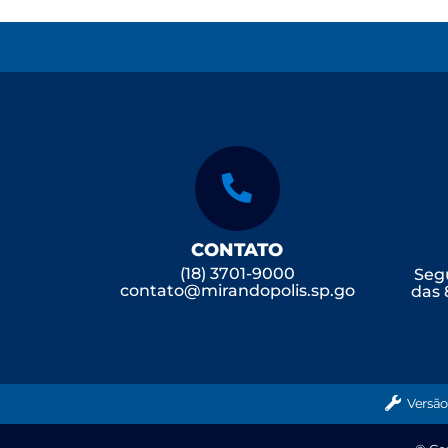
CONTATO
(18) 3701-9000
Segu
contato@mirandopolis.sp.go
das 
v.br
Versão