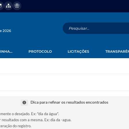
de 2026
INHA...
PROTOCOLO
LICITAÇÕES
TRANSPARÊ
Dica para refinar os resultados encontrados
amente o desejado. Ex: "dia da água".
ir resultados com a mesma. Ex: dia da -agua.
teração do registro.