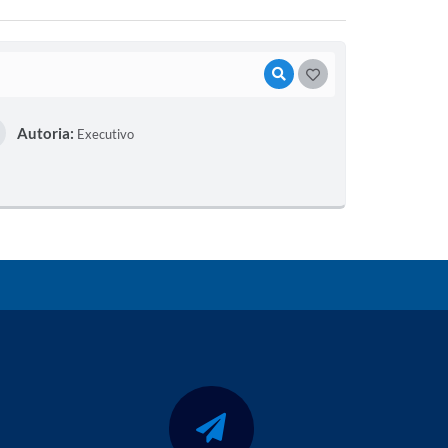
VISUALIZAR
G
O
Autoria:
Executivo
S
T
E
I