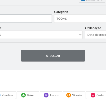
Categoria
o
Ordenação
BUSCAR
Visualizar
Baixar
Anexos
Vínculos
Gostei