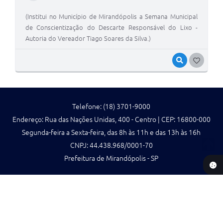
(Institui no Município de Mirandópolis a Semana Municipal
de Conscientização do Descarte Responsável do Lixo -
Autoria do Vereador Tiago Soares da Silva.)
VISUALIZAR
G
O
S
Telefone: (18) 3701-9000
T
Endereço: Rua das Nações Unidas, 400 - Centro | CEP: 16800-000
E
Segunda-feira a Sexta-feira, das 8h às 11h e das 13h às 16h
I
CNPJ: 44.438.968/0001-70
Prefeitura de Mirandópolis - SP
Versão do Sistema:
3.5.3 - 19/06/2026
Portal atualizado em:
07/08/2026 12:11
Dados Abertos