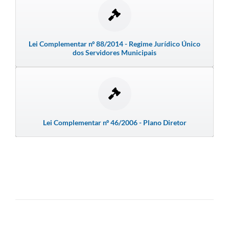
Emprega Mirandópolis
Terceiro Setor
Lei Complementar nº 88/2014 - Regime Jurídico Único
dos Servidores Municipais
Links
Serviços Online
SIC
Notícias
Lei Complementar nº 46/2006 - Plano Diretor
Contato
Perguntas Frequentes
Carta de Serviços
Contratos
Cadastro de Artistas