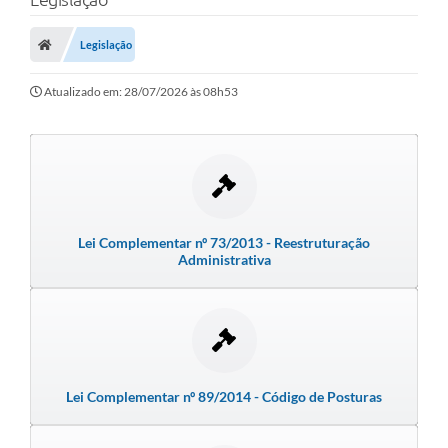
Protocolo
Licitações
Legislação
Transparência
Atualizado em: 28/07/2026 às 08h53
Concursos
Legislação
Previdência Complementar
Diário Oficial
Lei Complementar nº 73/2013 - Reestruturação
Administrativa
Telefones Úteis
Feriados e Datas Comemorativas
Galeria de Fotos
Lei Complementar nº 89/2014 - Código de Posturas
Galeria de Vídeos
Ouvidoria