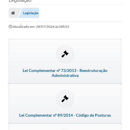
Protocolo
Licitações
Legislação
Transparência
Atualizado em: 28/07/2026 às 08h53
Concursos
Legislação
Previdência Complementar
Diário Oficial
Lei Complementar nº 73/2013 - Reestruturação
Administrativa
Telefones Úteis
Feriados e Datas Comemorativas
Galeria de Fotos
Lei Complementar nº 89/2014 - Código de Posturas
Galeria de Vídeos
Ouvidoria