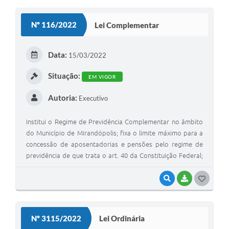
O
S
Nº 116/2022
Lei Complementar
T
E
Data:
15/03/2022
I
Situação:
EM VIGOR
Autoria:
Executivo
Institui o Regime de Previdência Complementar no âmbito
do Município de Mirandópolis; fixa o limite máximo para a
concessão de aposentadorias e pensões pelo regime de
previdência de que trata o art. 40 da Constituição Federal;
autoriza a adesão a plano de benefícios de previdência
complementar; e dá outras providências.
VISUALIZAR
BAIXAR
G
O
S
Nº 3115/2022
Lei Ordinária
T