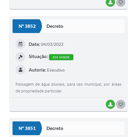
BAIXAR
G
O
S
Nº 3852
Decreto
T
E
Data:
04/03/2022
I
Situação:
EM VIGOR
Autoria:
Executivo
Passagem de água pluviais, para uso municipal, por áreas
de propriedade particular.
BAIXAR
G
O
S
Nº 3851
Decreto
T