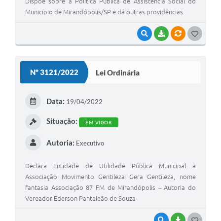
Dispõe sobre a Política Pública de Assistência Social do
Município de Mirandópolis/SP e dá outras providências
VISUALIZAR
BAIXAR
VÍNCULOS
G
O
S
Nº 3121/2022
Lei Ordinária
T
E
Data:
19/04/2022
I
Situação:
EM VIGOR
Autoria:
Executivo
Declara Entidade de Utilidade Pública Municipal a
Associação Movimento Gentileza Gera Gentileza, nome
fantasia Associação 87 FM de Mirandópolis – Autoria do
Vereador Ederson Pantaleão de Souza
VISUALIZAR
BAIXAR
G