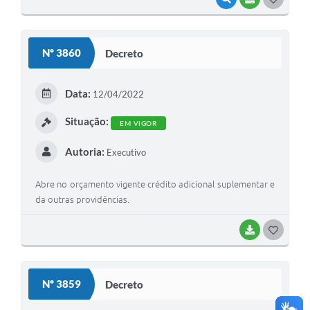
O
S
Nº 3860
Decreto
T
E
Data:
12/04/2022
I
Situação:
EM VIGOR
Autoria:
Executivo
Abre no orçamento vigente crédito adicional suplementar e
da outras providências.
BAIXAR
G
O
S
Nº 3859
Decreto
T