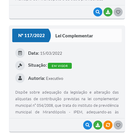
VISUALIZAR
BAIXAR
G
O
S
Nº 117/2022
Lei Complementar
T
E
Data:
15/03/2022
I
Situação:
EM VIGOR
Autoria:
Executivo
Dispõe sobre adequação da legislação e alteração das
alíquotas de contribuição previstas na lei complementar
municipal n° 054/2008, que trata do instituto de previdência
municipal de Mirandópolis - IPEM, adequando-as às
disposições previstas na emenda constitucional 103/2019 e
dá outras providências.
VISUALIZAR
BAIXAR
VÍNCULOS
G