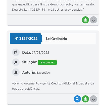
que especifica para fins de desapropriação, nos termos do
Decreto-Lei n° 3365/1941, e dá outras providencias."
BAIXAR
G
O
S
Nº 3127/2022
Lei Ordinária
T
E
Data:
17/05/2022
I
Situação:
EM VIGOR
Autoria:
Executivo
Abre no orçamento vigente Crédito Adicional Especial e da
outras providências.
VISUALIZAR
BAIXAR
G