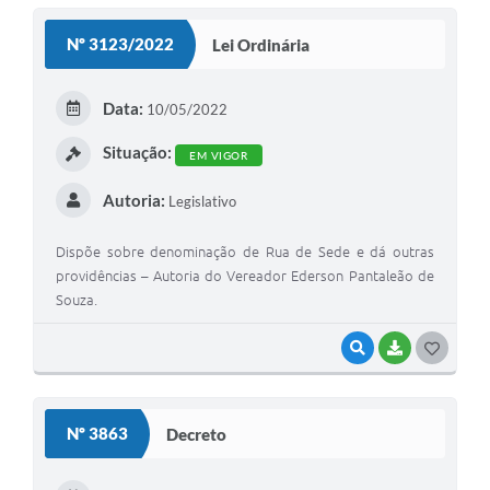
S
Nº 3123/2022
Lei Ordinária
T
E
Data:
10/05/2022
I
Situação:
EM VIGOR
Autoria:
Legislativo
Dispõe sobre denominação de Rua de Sede e dá outras
providências – Autoria do Vereador Ederson Pantaleão de
Souza.
VISUALIZAR
BAIXAR
G
O
S
Nº 3863
Decreto
T
E