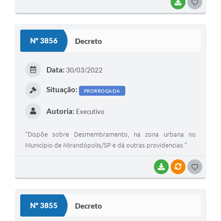
BAIXAR
G
O
S
Nº 3856
Decreto
T
E
Data:
30/03/2022
I
Situação:
PRORROGADA
Autoria:
Executivo
"Dispõe sobre Desmembramento, na zona urbana no
Município de Mirandópolis/SP e dá outras providencias."
BAIXAR
VÍNCULOS
G
O
S
Nº 3855
Decreto
T