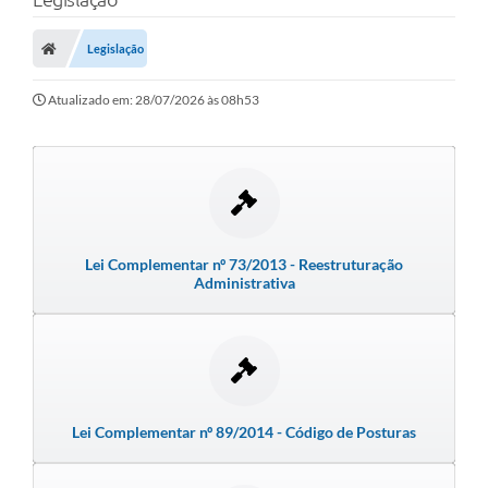
Protocolo
Licitações
Legislação
Transparência
Atualizado em: 28/07/2026 às 08h53
Concursos
Legislação
Previdência Complementar
Diário Oficial
Lei Complementar nº 73/2013 - Reestruturação
Administrativa
Telefones Úteis
Feriados e Datas Comemorativas
Galeria de Fotos
Lei Complementar nº 89/2014 - Código de Posturas
Galeria de Vídeos
Ouvidoria