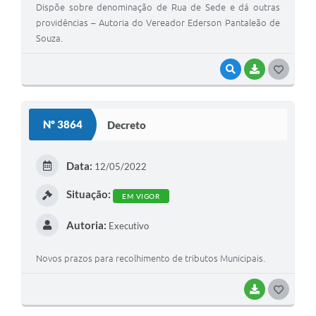
Dispõe sobre denominação de Rua de Sede e dá outras
providências – Autoria do Vereador Ederson Pantaleão de
Souza.
VISUALIZAR
BAIXAR
G
O
S
Nº 3864
Decreto
T
E
Data:
12/05/2022
I
Situação:
EM VIGOR
Autoria:
Executivo
Novos prazos para recolhimento de tributos Municipais.
BAIXAR
G
O