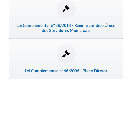
Emprega Mirandópolis
Terceiro Setor
Lei Complementar nº 88/2014 - Regime Jurídico Único
dos Servidores Municipais
Links
Serviços Online
SIC
Notícias
Lei Complementar nº 46/2006 - Plano Diretor
Contato
Perguntas Frequentes
Carta de Serviços
Contratos
Cadastro de Artistas