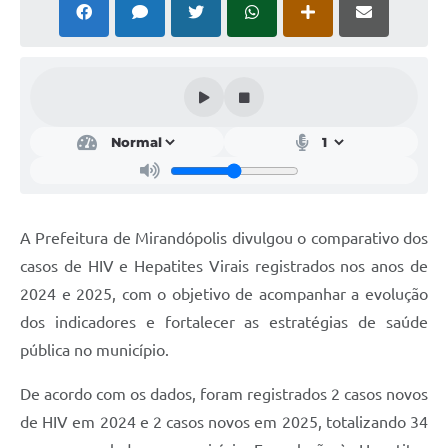
Emprega Mirandópolis
Terceiro Setor
Links
Serviços Online
SIC
Notícias
A Prefeitura de Mirandópolis divulgou o comparativo dos
Contato
casos de HIV e Hepatites Virais registrados nos anos de
2024 e 2025, com o objetivo de acompanhar a evolução
Perguntas Frequentes
dos indicadores e fortalecer as estratégias de saúde
Carta de Serviços
pública no município.
Contratos
De acordo com os dados, foram registrados 2 casos novos
Cadastro de Artistas
de HIV em 2024 e 2 casos novos em 2025, totalizando 34