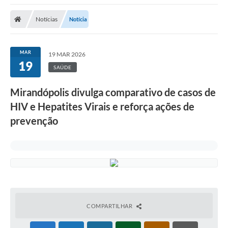
Protocolo
Notícias
Notícia
Licitações
Transparência
MAR
19 MAR 2026
Concursos
19
SAÚDE
Legislação
Mirandópolis divulga comparativo de casos de
Previdência Complementar
HIV e Hepatites Virais e reforça ações de
prevenção
Diário Oficial
Telefones Úteis
Feriados e Datas Comemorativas
Galeria de Fotos
Galeria de Vídeos
COMPARTILHAR
Ouvidoria