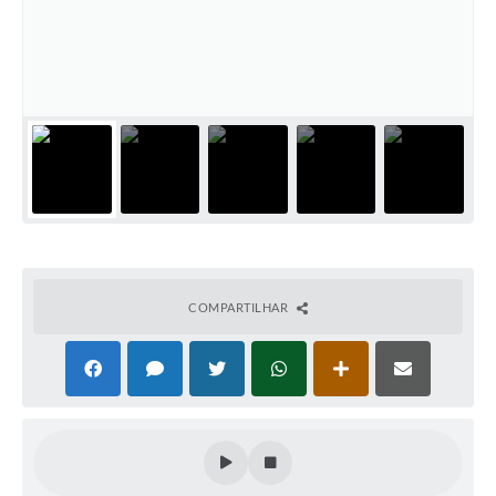
Emprega Mirandópolis
Terceiro Setor
Links
Serviços Online
SIC
Notícias
Contato
COMPARTILHAR
Perguntas Frequentes
Carta de Serviços
Contratos
Cadastro de Artistas