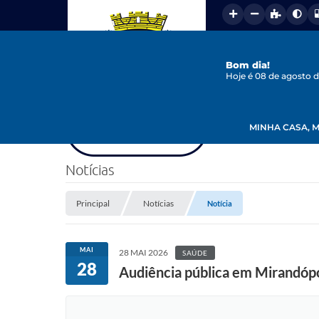
Bom dia!
Hoje é 08 de agosto 
MINHA CASA, M
Notícias
Principal
Notícias
Notícia
MAI
28 MAI 2026
SAÚDE
28
Audiência pública em Mirandópol