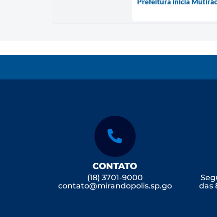
Prefeitura inicia Mutir
CONTATO
(18) 3701-9000
Segu
contato@mirandopolis.sp.go
das 
v.br