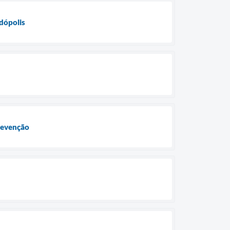
dópolis
prevenção