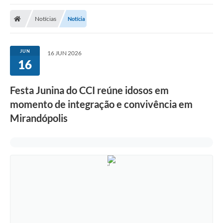
Protocolo
Notícias
Notícia
Licitações
Transparência
JUN
16 JUN 2026
Concursos
16
Legislação
Festa Junina do CCI reúne idosos em
Previdência Complementar
momento de integração e convivência em
Mirandópolis
Diário Oficial
Telefones Úteis
Feriados e Datas Comemorativas
Galeria de Fotos
Galeria de Vídeos
Ouvidoria