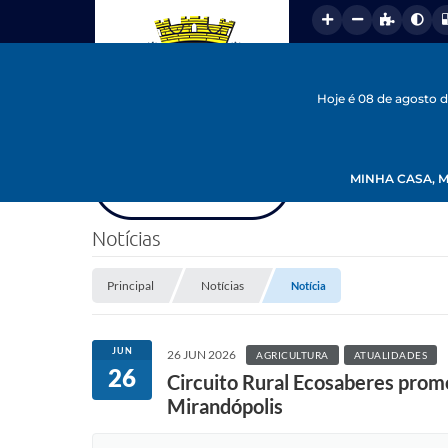
Hoje é 08 de agosto 
MINHA CASA, M
Notícias
Principal
Notícias
Notícia
JUN
26 JUN 2026
AGRICULTURA
ATUALIDADES
26
Circuito Rural Ecosaberes promo
Mirandópolis