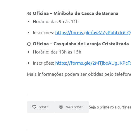
🥮 Oficina – Minibolo de Casca de Banana
Horário: das 9h às 11h
Inscrições:
https://forms.gle/uwMZyPuhLdc6fQ
🍊
Oficina – Casquinha de Laranja Cristalizada
Horário: das 13h às 15h
Inscrições:
https://forms.gle/2MTjboAUgJKPcF
Mais informações podem ser obtidas pelo telefon
Seja o primeiro a curtir es
GOSTEI
NÃO GOSTEI