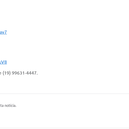
av7
sV8
e (19) 99631-4447.
ta notícia.