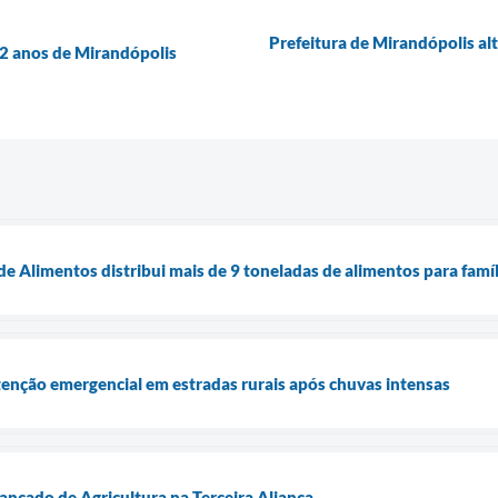
Prefeitura de Mirandópolis al
92 anos de Mirandópolis
e Alimentos distribui mais de 9 toneladas de alimentos para famí
tenção emergencial em estradas rurais após chuvas intensas
nçado de Agricultura na Terceira Aliança