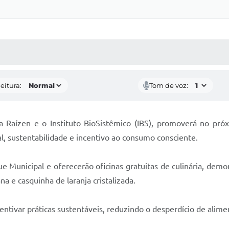
 MÍDIAS
RECEBA NOTÍCIAS
eitura:
Tom de voz:
 Raízen e o Instituto BioSistêmico (IBS), promoverá no próxim
al, sustentabilidade e incentivo ao consumo consciente.
ue Municipal e oferecerão oficinas gratuitas de culinária, dem
a e casquinha de laranja cristalizada.
tivar práticas sustentáveis, reduzindo o desperdício de alimen