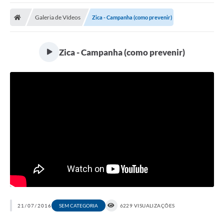
Protocolo
Galeria de Vídeos
Zica - Campanha (como prevenir)
Licitações
Transparência
Zica - Campanha (como prevenir)
Concursos
Legislação
Previdência Complementar
Diário Oficial
Telefones Úteis
Feriados e Datas Comemorativas
Galeria de Fotos
Galeria de Vídeos
21/07/2016
SEM CATEGORIA
6229 VISUALIZAÇÕES
Ouvidoria