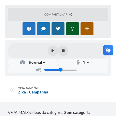
Emprega Mirandópolis
COMPARTILHAR
Terceiro Setor
Links
Serviços Online
SIC
Notícias
Contato
Perguntas Frequentes
Carta de Serviços
VEJA TAMBÉM
Zika - Campanha
Contratos
Cadastro de Artistas
VEJA MAIS vídeos da categoria
Sem categoria