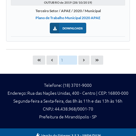
OUTUBRO de 2019 (28/10/2019)
Terceiro Setor / APAE / 2020 / Municipal
Plano de Trabalho Municipal 2020 APAE
DOWNLOADS
Telefone: (18) 3701-9000
Endereço: Rua das Nações Unidas, 400 - Centro | CEP: 16800-000
Segunda-feira a Sexta-feira, das 8h às 11h e das 13h às 16h
CNPJ: 44.438.968/0001-70
Prefeitura de Mirandópolis - SP
Versão do Sistema:
3.5.3 - 19/06/2026