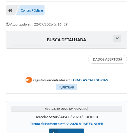
Protocolo
Contas Públicas
Licitações
Atualizado em: 22/07/2026 às 16h39
Transparência
Concursos
BUSCA DETALHADA
Legislação
DADOS ABERTOS
Previdência Complementar
Diário Oficial
registros encontrados em
TODAS AS CATEGORIAS
858
Telefones Úteis
FILTRAR
Feriados e Datas Comemorativas
Galeria de Fotos
MARÇO de 2020 (24/03/2020)
Terceiro Setor / APAE / 2020 / FUNDEB
Galeria de Vídeos
Termo de Fomento nº 09-2020 APAE FUNDEB
Ouvidoria