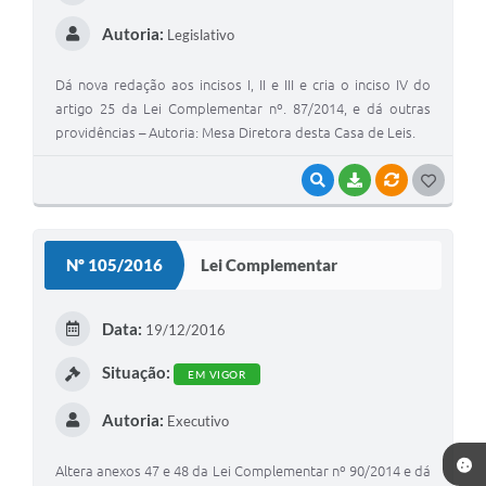
Autoria:
Legislativo
Dá nova redação aos incisos I, II e III e cria o inciso IV do
artigo 25 da Lei Complementar nº. 87/2014, e dá outras
providências – Autoria: Mesa Diretora desta Casa de Leis.
VISUALIZAR
BAIXAR
VÍNCULOS
G
O
S
Nº 105/2016
Lei Complementar
T
E
Data:
19/12/2016
I
Situação:
EM VIGOR
Autoria:
Executivo
Altera anexos 47 e 48 da Lei Complementar nº 90/2014 e dá