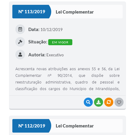
S
Nº 113/2019
Lei Complementar
T
E
Data:
10/12/2019
I
Situação:
EM VIGOR
Autoria:
Executivo
Acrescenta novas atribuições aos anexos 55 e 56, da Lei
Complementar nº 90/2014, que dispõe sobre
reestruturação administrativa, quadro de pessoal e
classificação dos cargos do Município de Mirandópolis,
Estado de São Paulo e dá outras providências.
VISUALIZAR
BAIXAR
VÍNCULOS
G
O
S
Nº 112/2019
Lei Complementar
T