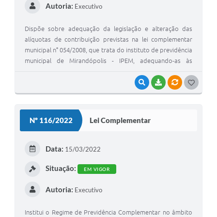
Autoria:
Executivo
Dispõe sobre adequação da legislação e alteração das
alíquotas de contribuição previstas na lei complementar
municipal n° 054/2008, que trata do instituto de previdência
municipal de Mirandópolis - IPEM, adequando-as às
disposições previstas na emenda constitucional 103/2019 e
dá outras providências.
VISUALIZAR
BAIXAR
VÍNCULOS
G
O
S
Nº 116/2022
Lei Complementar
T
E
Data:
15/03/2022
I
Situação:
EM VIGOR
Autoria:
Executivo
Institui o Regime de Previdência Complementar no âmbito