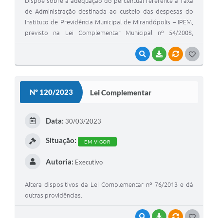
Dispõe sobre a adequação do percentual referente à Taxa
de Administração destinada ao custeio das despesas do
Instituto de Previdência Municipal de Mirandópolis – IPEM,
previsto na Lei Complementar Municipal nº 54/2008,
adequando-a às disposições previstas na Portaria MTP nº
1.467/2022 e dá outras providências.
VISUALIZAR
BAIXAR
VÍNCULOS
G
O
S
Nº 120/2023
Lei Complementar
T
E
Data:
30/03/2023
I
Situação:
EM VIGOR
Autoria:
Executivo
Altera dispositivos da Lei Complementar nº 76/2013 e dá
outras providências.
VISUALIZAR
BAIXAR
VÍNCULOS
G