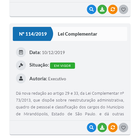
VISUALIZAR
BAIXAR
VÍNCULOS
G
O
S
Nº 114/2019
Lei Complementar
T
E
Data:
10/12/2019
I
Situação:
EM VIGOR
Autoria:
Executivo
Dá nova redação ao artigo 29 e 33, da Lei Complementar nº
73/2013, que dispõe sobre reestruturação administrativa,
quadro de pessoal e classificação dos cargos do Município
de Mirandópolis, Estado de São Paulo. e dá outras
providências.
VISUALIZAR
BAIXAR
VÍNCULOS
G
O