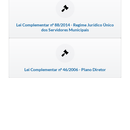
Emprega Mirandópolis
Terceiro Setor
Lei Complementar nº 88/2014 - Regime Jurídico Único
dos Servidores Municipais
Links
Serviços Online
SIC
Notícias
Lei Complementar nº 46/2006 - Plano Diretor
Contato
Perguntas Frequentes
Carta de Serviços
Contratos
Cadastro de Artistas