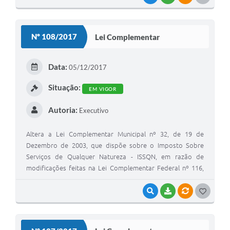
Weverton Ortega Sanches.
O
S
Nº 108/2017
Lei Complementar
T
E
Data:
05/12/2017
I
Situação:
EM VIGOR
Autoria:
Executivo
Altera a Lei Complementar Municipal nº 32, de 19 de
Dezembro de 2003, que dispõe sobre o Imposto Sobre
Serviços de Qualquer Natureza - ISSQN, em razão de
modificações feitas na Lei Complementar Federal nº 116,
de 31 de Julho de 2003, pela Lei Complementar Federal nº
157, de 29 de Dezembro de 2016, e dá outras providências.
VISUALIZAR
BAIXAR
VÍNCULOS
G
O
S