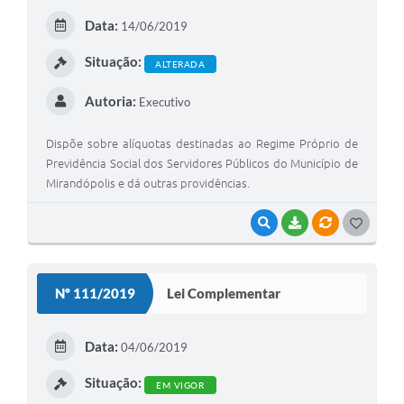
E
Data:
14/06/2019
I
Situação:
ALTERADA
Autoria:
Executivo
Dispõe sobre alíquotas destinadas ao Regime Próprio de
Previdência Social dos Servidores Públicos do Município de
Mirandópolis e dá outras providências.
VISUALIZAR
BAIXAR
VÍNCULOS
G
O
S
Nº 111/2019
Lei Complementar
T
E
Data:
04/06/2019
I
Situação:
EM VIGOR