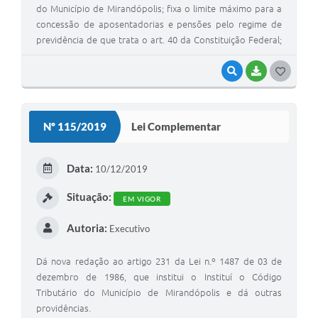
do Município de Mirandópolis; fixa o limite máximo para a
concessão de aposentadorias e pensões pelo regime de
previdência de que trata o art. 40 da Constituição Federal;
autoriza a adesão a plano de benefícios de previdência
complementar; e dá outras providências.
VISUALIZAR
BAIXAR
G
O
S
Nº 115/2019
Lei Complementar
T
E
Data:
10/12/2019
I
Situação:
EM VIGOR
Autoria:
Executivo
Dá nova redação ao artigo 231 da Lei n.º 1487 de 03 de
dezembro de 1986, que institui o Instituí o Código
Tributário do Município de Mirandópolis e dá outras
providências.