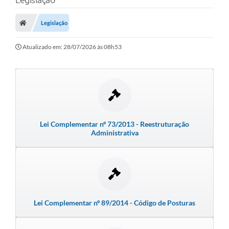
Protocolo
Licitações
Legislação
Transparência
Atualizado em: 28/07/2026 às 08h53
Concursos
Legislação
Previdência Complementar
Diário Oficial
Lei Complementar nº 73/2013 - Reestruturação
Administrativa
Telefones Úteis
Feriados e Datas Comemorativas
Galeria de Fotos
Lei Complementar nº 89/2014 - Código de Posturas
Galeria de Vídeos
Ouvidoria