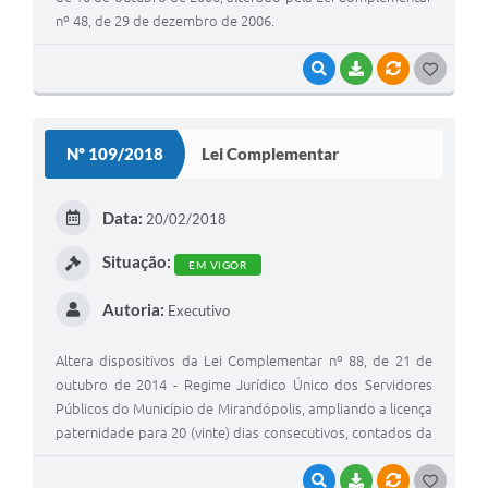
nº 48, de 29 de dezembro de 2006.
VISUALIZAR
BAIXAR
VÍNCULOS
G
O
S
Nº 109/2018
Lei Complementar
T
E
Data:
20/02/2018
I
Situação:
EM VIGOR
Autoria:
Executivo
Altera dispositivos da Lei Complementar nº 88, de 21 de
outubro de 2014 - Regime Jurídico Único dos Servidores
Públicos do Município de Mirandópolis, ampliando a licença
paternidade para 20 (vinte) dias consecutivos, contados da
data do nascimento do filho, adoção ou guarda provisória
para fins de adoção – Autoria do Vereador Carlos
VISUALIZAR
BAIXAR
VÍNCULOS
G