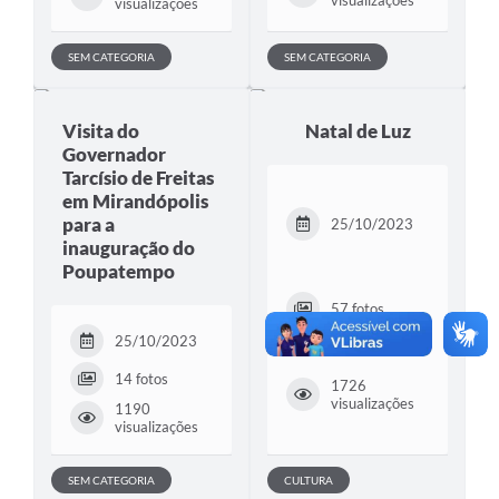
visualizações
SEM CATEGORIA
SEM CATEGORIA
Visita do
Natal de Luz
Governador
Tarcísio de Freitas
em Mirandópolis
para a
25/10/2023
inauguração do
Poupatempo
57 fotos
25/10/2023
14 fotos
1726
visualizações
1190
visualizações
SEM CATEGORIA
CULTURA