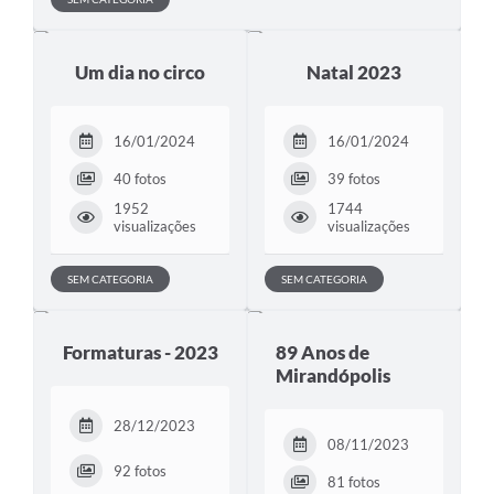
Emprega Mirandópolis
Um dia no circo
Natal 2023
Terceiro Setor
Links
16/01/2024
16/01/2024
Serviços Online
40 fotos
39 fotos
SIC
1952
1744
visualizações
visualizações
Notícias
SEM CATEGORIA
SEM CATEGORIA
Contato
Perguntas Frequentes
Formaturas - 2023
89 Anos de
Mirandópolis
Carta de Serviços
Contratos
28/12/2023
08/11/2023
Cadastro de Artistas
92 fotos
81 fotos