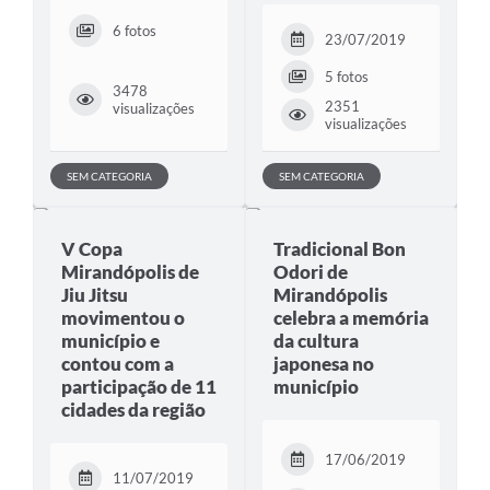
6 fotos
23/07/2019
5 fotos
3478
2351
visualizações
visualizações
SEM CATEGORIA
SEM CATEGORIA
V Copa
Tradicional Bon
Mirandópolis de
Odori de
Jiu Jitsu
Mirandópolis
movimentou o
celebra a memória
município e
da cultura
contou com a
japonesa no
participação de 11
município
cidades da região
17/06/2019
11/07/2019