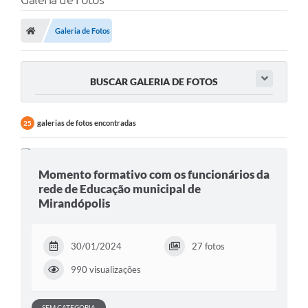
Protocolo
Licitações
Galeria de Fotos
Transparência
BUSCAR GALERIA DE FOTOS
Concursos
Legislação
galerias de fotos encontradas
25
Previdência Complementar
Diário Oficial
Momento formativo com os funcionários da
rede de Educação municipal de
Telefones Úteis
Mirandópolis
Feriados e Datas Comemorativas
Galeria de Fotos
30/01/2024
27 fotos
990 visualizações
Galeria de Vídeos
Ouvidoria
SEM CATEGORIA