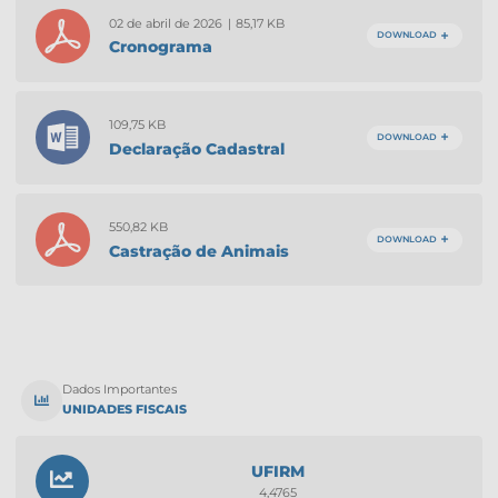
02 de abril de 2026
85,17 KB
|
DOWNLOAD
Cronograma
109,75 KB
DOWNLOAD
Declaração Cadastral
Ficha
550,82 KB
DOWNLOAD
Castração de Animais
Ficha
Dados Importantes
UNIDADES FISCAIS
UFIRM
4,4765