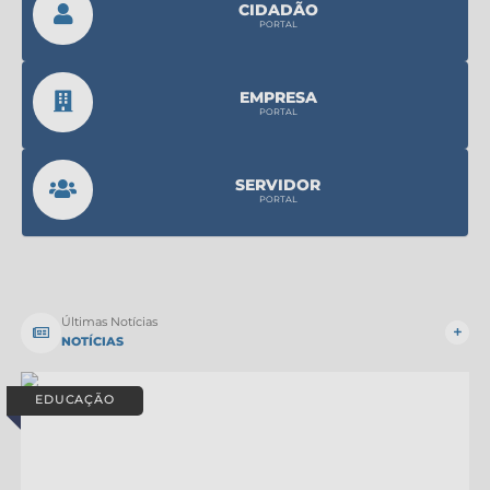
Protocolo
CIDADÃO
PORTAL
Licitações
Transparência
EMPRESA
PORTAL
Concursos
Legislação
SERVIDOR
PORTAL
Previdência Complementar
Diário Oficial
Telefones Úteis
Últimas Notícias
NOTÍCIAS
Feriados e Datas Comemorativas
Galeria de Fotos
EDUCAÇÃO
Galeria de Vídeos
Ouvidoria