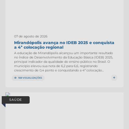
Emprega Mirandópolis
Terceiro Setor
Links
07 de agosto de 2026
Serviços Online
Mirandópolis avança no IDEB 2025 e conquista
a 4ª colocação regional
SIC
A educação de Mirandópolis alcançou um importante resultado
no Índice de Desenvolvimento da Educação Básica (IDEB) 2025,
principal indicador da qualidade do ensino público no Brasil. O
Notícias
município elevou sua nota de 6,2 para 6,6, registrando
crescimento de 0,4 ponto e conquistando a 4ª colocação...
Contato
168 VISUALIZAÇÕES
Perguntas Frequentes
Carta de Serviços
SAÚDE
Contratos
Cadastro de Artistas