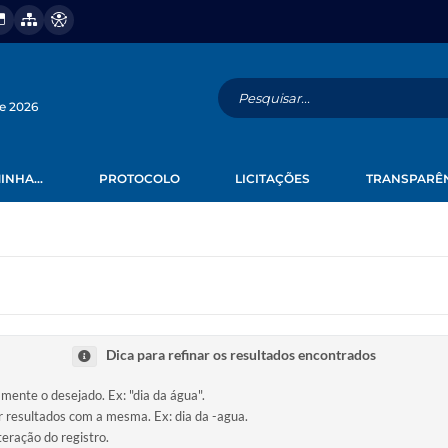
de 2026
INHA...
PROTOCOLO
LICITAÇÕES
TRANSPARÊ
Dica para refinar os resultados encontrados
amente o desejado. Ex: "dia da água".
ir resultados com a mesma. Ex: dia da -agua.
teração do registro.