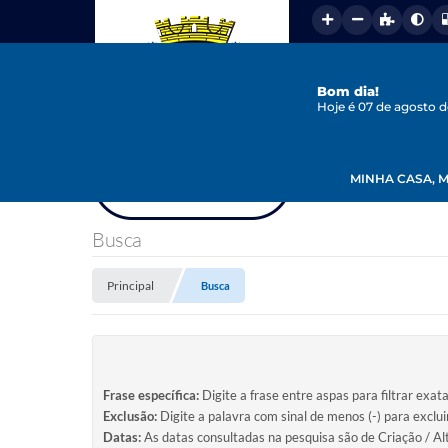
Bom dia!
Hoje é 07 de agosto 
MINHA CASA, M
Busca
Principal
Busca
Frase específica:
Digite a frase entre aspas para filtrar exat
Exclusão:
Digite a palavra com sinal de menos (-) para exclu
Datas:
As datas consultadas na pesquisa são de Criação / Al