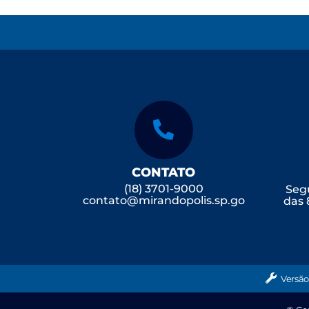
CONTATO
(18) 3701-9000
Segu
contato@mirandopolis.sp.go
das 
v.br
Versão