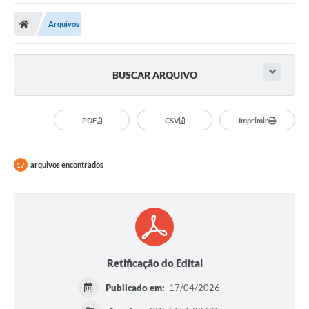
Protocolo
Arquivos
Licitações
Transparência
BUSCAR ARQUIVO
Concursos
Legislação
PDF
CSV
Imprimir
Previdência Complementar
arquivos encontrados
Diário Oficial
17
Telefones Úteis
Feriados e Datas Comemorativas
Galeria de Fotos
Retificação do Edital
Galeria de Vídeos
Publicado em:
17/04/2026
Ouvidoria