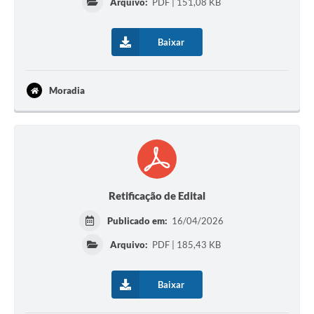
Arquivo:
PDF | 151,08 KB
Emprega Mirandópolis
Baixar
Terceiro Setor
Links
Moradia
Serviços Online
SIC
Notícias
Contato
Retificação de Edital
Perguntas Frequentes
Publicado em:
16/04/2026
Carta de Serviços
Arquivo:
PDF | 185,43 KB
Contratos
Baixar
Cadastro de Artistas