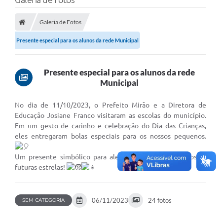
Protocolo
Licitações
Galeria de Fotos
Presente especial para os alunos da rede Municipal
Transparência
Concursos
Presente especial para os alunos da rede
Legislação
Municipal
Previdência Complementar
No dia de 11/10/2023, o Prefeito Mirão e a Diretora de
Educação Josiane Franco visitaram as escolas do município.
Diário Oficial
Em um gesto de carinho e celebração do Dia das Crianças,
eles entregaram bolas especiais para os nossos pequenos.
Telefones Úteis
Um presente simbólico para alegrar os corações de nossas
Feriados e Datas Comemorativas
futuras estrelas!
Galeria de Fotos
Galeria de Vídeos
06/11/2023
24 fotos
SEM CATEGORIA
Ouvidoria