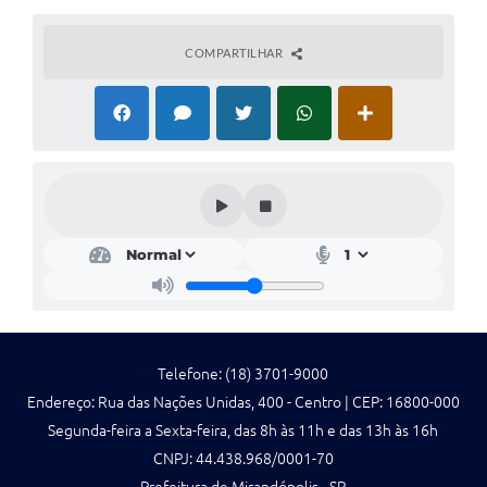
Emprega Mirandópolis
COMPARTILHAR
Terceiro Setor
Links
Serviços Online
SIC
Notícias
Contato
Perguntas Frequentes
Carta de Serviços
Telefone: (18) 3701-9000
Endereço: Rua das Nações Unidas, 400 - Centro | CEP: 16800-000
Contratos
Segunda-feira a Sexta-feira, das 8h às 11h e das 13h às 16h
Cadastro de Artistas
CNPJ: 44.438.968/0001-70