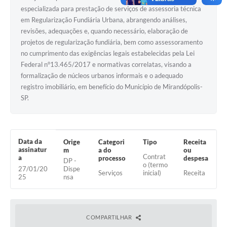
especializada para prestação de serviços de assessoria técnica
Emprega Mirandópolis
em Regularização Fundiária Urbana, abrangendo análises,
revisões, adequações e, quando necessário, elaboração de
Terceiro Setor
projetos de regularização fundiária, bem como assessoramento
Links
no cumprimento das exigências legais estabelecidas pela Lei
Federal n°13.465/2017 e normativas correlatas, visando a
Serviços Online
formalização de núcleos urbanos informais e o adequado
registro imobiliário, em benefício do Município de Mirandópolis-
SIC
SP.
Notícias
Contato
Data da
Orige
Categori
Tipo
Receita
assinatur
m
a do
ou
Perguntas Frequentes
Contrat
a
processo
despesa
DP -
o (termo
27/01/20
Dispe
Carta de Serviços
Serviços
inicial)
Receita
25
nsa
Contratos
Cadastro de Artistas
COMPARTILHAR