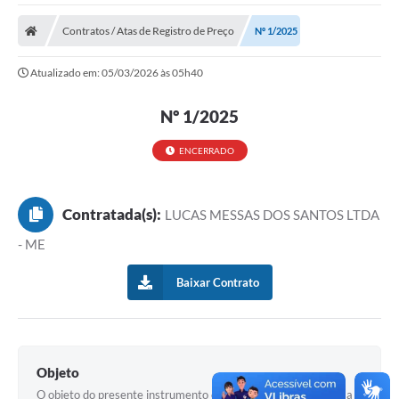
Protocolo
Contratos / Atas de Registro de Preço
Nº 1/2025
Licitações
Atualizado em: 05/03/2026 às 05h40
Transparência
Concursos
Nº 1/2025
Legislação
ENCERRADO
Previdência Complementar
Contratada(s):
LUCAS MESSAS DOS SANTOS LTDA
Diário Oficial
- ME
Telefones Úteis
Baixar Contrato
Feriados e Datas Comemorativas
Galeria de Fotos
Galeria de Vídeos
Objeto
Ouvidoria
O objeto do presente instrumento é a contratação de empresa