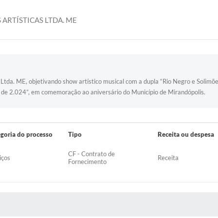
ARTÍSTICAS LTDA. ME
tda. ME, objetivando show artístico musical com a dupla “Rio Negro e Solimões
 de 2.024”, em comemoração ao aniversário do Município de Mirandópolis.
goria do processo
Tipo
Receita ou despesa
CF - Contrato de
iços
Receita
Fornecimento
 MÍDIAS