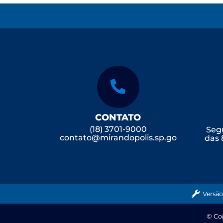
CONTATO
(18) 3701-9000
Segu
contato@mirandopolis.sp.go
das 
v.br
Versão
© Cop