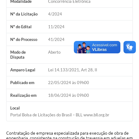
Modalidade
Concorrência Eletrônica
Emprega Mirandópolis
Nº da Licitação
4/2024
Terceiro Setor
Nº do Edital
11/2024
Links
Nº do Processo
41/2024
Serviços Online
Modo de
Aberto
SIC
Disputa
Notícias
Amparo Legal
Lei 14.133/2021, Art 28, II
Contato
Publicado em
22/05/2024 às 09h00
Perguntas Frequentes
Realização em
18/06/2024 às 09h00
Carta de Serviços
Local
Portal Bolsa de Licitações do Brasil – BLL www.bll.org.br
Contratos
Cadastro de Artistas
Contratação de empresa especializada para execução de obra de
engenharia, consistente na construção de travessia em aduelas em