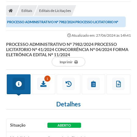
Protocolo
Editais
Editais de Licitações
Licitações
PROCESSO ADMINISTRATIVO Nº 7982/2024 PROCESSO LICITATORIO Nº
Transparência
41/2024 CONCORRÊNCIA Nº 04/2024 FORMA ELETRÔNICA...
Atualizado em: 27/06/2024 às 14h41
Concursos
PROCESSO ADMINISTRATIVO Nº 7982/2024 PROCESSO
LICITATORIO Nº 41/2024 CONCORRÊNCIA Nº 04/2024 FORMA
Legislação
ELETRÔNICA EDITAL Nº 11/2024
Previdência Complementar
Imprimir
Diário Oficial
1
Telefones Úteis
Feriados e Datas Comemorativas
Detalhes
Galeria de Fotos
Galeria de Vídeos
Situação
ABERTO
Ouvidoria