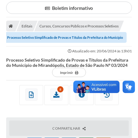
Protocolo
Boletim informativo
Licitações
Transparência
Editais
Cursos, Concursos Públicos e Processos Seletivos
Concursos
Processo Seletivo Simplificado de Provas e Títulos da Prefeitura do Município
de Mirandópolis, Estado de São...
Legislação
Atualizado em: 20/06/2024 às 13h01
Processo Seletivo Simplificado de Provas e Títulos da Prefeitura
Previdência Complementar
do Município de Mirandópolis, Estado de São Paulo Nº 03/2024
Imprimir
Diário Oficial
Telefones Úteis
8
Feriados e Datas Comemorativas
Galeria de Fotos
Galeria de Vídeos
COMPARTILHAR
Ouvidoria