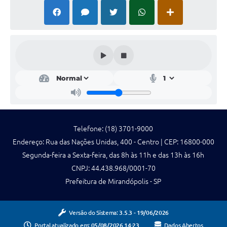
Emprega Mirandópolis
Terceiro Setor
Links
Serviços Online
SIC
Notícias
Telefone: (18) 3701-9000
Contato
Endereço: Rua das Nações Unidas, 400 - Centro | CEP: 16800-000
Perguntas Frequentes
Segunda-feira a Sexta-feira, das 8h às 11h e das 13h às 16h
CNPJ: 44.438.968/0001-70
Carta de Serviços
Prefeitura de Mirandópolis - SP
Contratos
Cadastro de Artistas
Versão do Sistema:
3.5.3 - 19/06/2026
Portal atualizado em:
05/08/2026 14:23
Dados Abertos