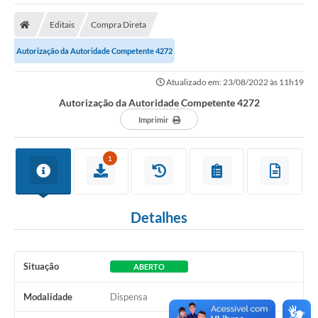
Protocolo
Editais
Compra Direta
Licitações
Autorização da Autoridade Competente 4272
Transparência
Atualizado em: 23/08/2022 às 11h19
Concursos
Autorização da Autoridade Competente 4272
Legislação
Imprimir
Previdência Complementar
1
Diário Oficial
Telefones Úteis
Detalhes
Feriados e Datas Comemorativas
Galeria de Fotos
Situação
ABERTO
Galeria de Vídeos
Modalidade
Dispensa
Ouvidoria