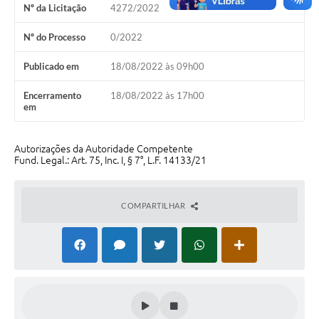
Nº da Licitação
4272/2022
Emprega Mirandópolis
Nº do Processo
0/2022
Terceiro Setor
Publicado em
18/08/2022 às 09h00
Links
Encerramento
18/08/2022 às 17h00
Serviços Online
em
SIC
Autorizações da Autoridade Competente
Notícias
Fund. Legal.: Art. 75, Inc. I, § 7°, L.F. 14133/21
Contato
COMPARTILHAR
Perguntas Frequentes
Carta de Serviços
Contratos
Cadastro de Artistas