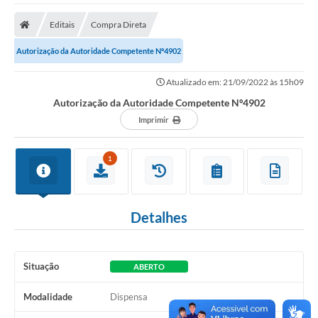
Protocolo
Editais
Compra Direta
Licitações
Autorização da Autoridade Competente Nº4902
Transparência
Atualizado em: 21/09/2022 às 15h09
Concursos
Autorização da Autoridade Competente Nº4902
Legislação
Imprimir
Previdência Complementar
1
Diário Oficial
Telefones Úteis
Detalhes
Feriados e Datas Comemorativas
Galeria de Fotos
Situação
ABERTO
Galeria de Vídeos
Modalidade
Dispensa
Ouvidoria