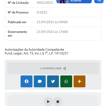
Nº da Licitação
4902/2022
Emprega Mirandópolis
Nº do Processo
0/2022
Terceiro Setor
Publicado em
21/09/2022 às 09h00
Links
Encerramento
21/09/2022 às 17h00
Serviços Online
em
SIC
Autorizações da Autoridade Competente
Notícias
Fund. Legal.: Art. 75, Inc. I, § 7°, L.F. 14133/21
Contato
COMPARTILHAR
Perguntas Frequentes
Carta de Serviços
Contratos
Cadastro de Artistas