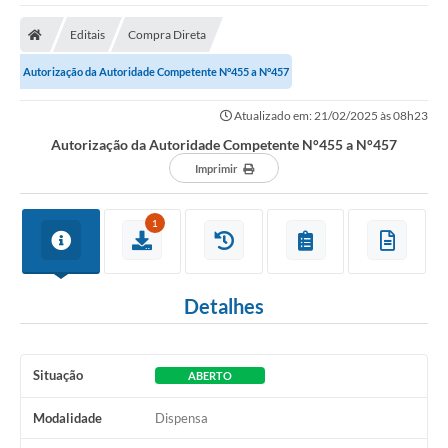
Protocolo
Editais
Compra Direta
Licitações
Autorização da Autoridade Competente N°455 a N°457
Transparência
Atualizado em: 21/02/2025 às 08h23
Concursos
Autorização da Autoridade Competente N°455 a N°457
Legislação
Imprimir
Previdência Complementar
1
Diário Oficial
Telefones Úteis
Detalhes
Feriados e Datas Comemorativas
Galeria de Fotos
Situação
ABERTO
Galeria de Vídeos
Modalidade
Dispensa
Ouvidoria