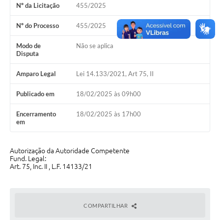
Nº da Licitação
455/2025
Emprega Mirandópolis
Nº do Processo
455/2025
Terceiro Setor
Modo de
Não se aplica
Links
Disputa
Serviços Online
Amparo Legal
Lei 14.133/2021, Art 75, II
SIC
Publicado em
18/02/2025 às 09h00
Notícias
Encerramento
18/02/2025 às 17h00
em
Contato
Perguntas Frequentes
Autorização da Autoridade Competente
Fund. Legal:
Carta de Serviços
Art. 75, Inc. II , L.F. 14133/21
Contratos
Cadastro de Artistas
COMPARTILHAR