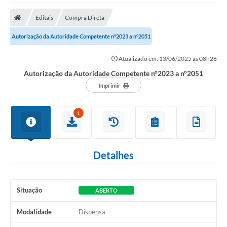
Protocolo
Editais
Compra Direta
Licitações
Autorização da Autoridade Competente n°2023 a n°2051
Transparência
Atualizado em: 13/06/2025 às 08h26
Concursos
Autorização da Autoridade Competente n°2023 a n°2051
Legislação
Imprimir
Previdência Complementar
1
Diário Oficial
Telefones Úteis
Detalhes
Feriados e Datas Comemorativas
Galeria de Fotos
Situação
ABERTO
Galeria de Vídeos
Modalidade
Dispensa
Ouvidoria