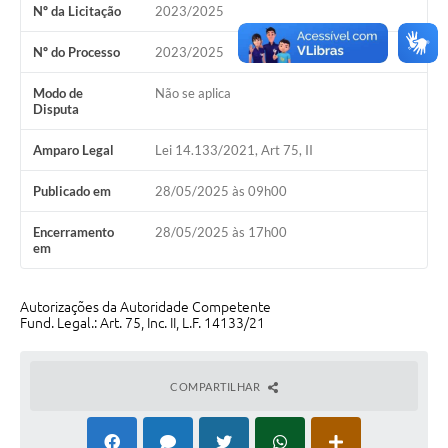
Nº da Licitação
2023/2025
Emprega Mirandópolis
Nº do Processo
2023/2025
Terceiro Setor
Modo de
Não se aplica
Links
Disputa
Serviços Online
Amparo Legal
Lei 14.133/2021, Art 75, II
SIC
Publicado em
28/05/2025 às 09h00
Notícias
Encerramento
28/05/2025 às 17h00
em
Contato
Perguntas Frequentes
Autorizações da Autoridade Competente
Fund. Legal.: Art. 75, Inc. II, L.F. 14133/21
Carta de Serviços
Contratos
COMPARTILHAR
Cadastro de Artistas