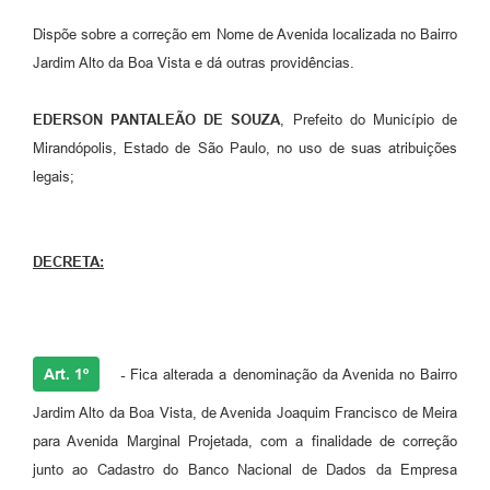
Emprega Mirandópolis
Dispõe sobre a correção em Nome de Avenida localizada no Bairro
Jardim Alto da Boa Vista e dá outras providências.
Terceiro Setor
Links
EDERSON PANTALEÃO DE SOUZA
, Prefeito do Município de
Mirandópolis, Estado de São Paulo, no uso de suas atribuições
Serviços Online
legais;
SIC
Notícias
DECRETA:
Contato
Perguntas Frequentes
Carta de Serviços
Art. 1º
-
Fica alterada a denominação da Avenida no Bairro
Jardim Alto da Boa Vista, de Avenida Joaquim Francisco de Meira
Contratos
para Avenida Marginal Projetada, com a finalidade de correção
Cadastro de Artistas
junto ao Cadastro do Banco Nacional de Dados da Empresa