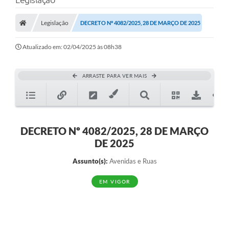
Protocolo
Licitações
Legislação
DECRETO Nº 4082/2025, 28 DE MARÇO DE 2025
Transparência
Atualizado em: 02/04/2025 às 08h38
Concursos
ARRASTE PARA VER MAIS
Legislação
Previdência Complementar
Diário Oficial
DECRETO Nº 4082/2025, 28 DE MARÇO
DE 2025
Telefones Úteis
Assunto(s):
Avenidas e Ruas
Feriados e Datas Comemorativas
EM VIGOR
Galeria de Fotos
Galeria de Vídeos
Ouvidoria