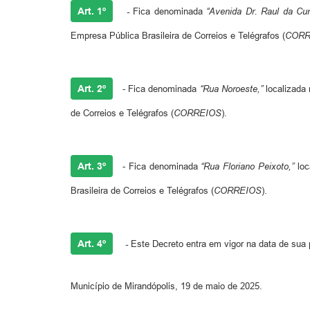
Art. 1º
-
Fica denominada
“Avenida Dr. Raul da Cu
Empresa Pública Brasileira de Correios e Telégrafos (
CORR
Art. 2º
- Fica denominada
“Rua Noroeste,”
localizada 
de Correios e Telégrafos (
CORREIOS
).
Art. 3º
- Fica denominada
“Rua Floriano Peixoto,”
loc
Brasileira de Correios e Telégrafos (
CORREIOS
).
Art. 4º
-
Este Decreto entra em vigor na data de sua 
Município de Mirandópolis, 19 de maio de 2025.