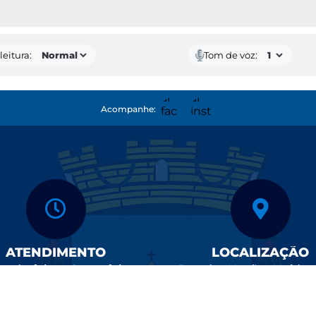
AS MÍDIAS
leitura:
Tom de voz:
Acompanhe:
ATENDIMENTO
LOCALIZAÇÃO
nda-feira a Sexta-feira,
Rua das Nações Unidas
8h às 11h e das 13h às 16h
- Centro | CEP: 16800