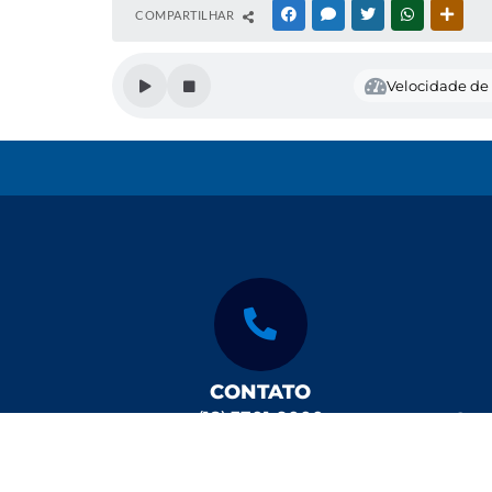
COMPARTILHAR
FACEBOOK
MESSENGER
TWITTER
WHATSAPP
OUTR
Velocidade de 
CONTATO
(18) 3701-9000
Segu
contato@mirandopolis.sp.go
das 
v.br