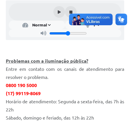
Emprega Mirandópolis
Terceiro Setor
Links
Serviços Online
SIC
Problemas com a iluminação pública?
Notícias
Entre em contato com os canais de atendimento para
Contato
resolver o problema.
0800 190 5000
Perguntas Frequentes
(17) 99119-8069
Carta de Serviços
Horário de atendimento: Segunda a sexta-feira, das 7h às
22h
Contratos
Sábado, domingo e feriado, das 12h às 22h
Cadastro de Artistas