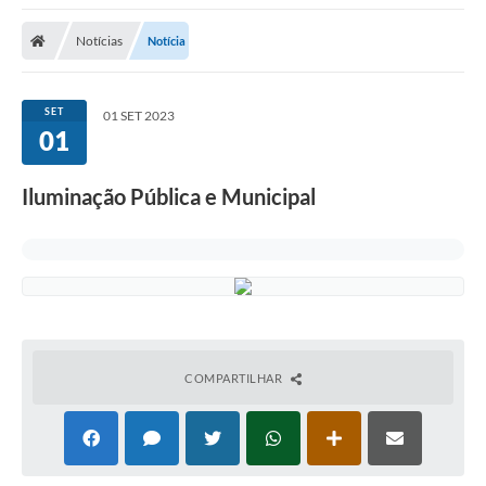
Protocolo
Notícias
Notícia
Licitações
Transparência
SET
01 SET 2023
Concursos
01
Legislação
Iluminação Pública e Municipal
Previdência Complementar
Diário Oficial
Telefones Úteis
Feriados e Datas Comemorativas
COMPARTILHAR
Galeria de Fotos
Galeria de Vídeos
Ouvidoria