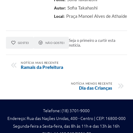
Sofia Takahashi
Autor:
Praça Manoel Alves de Athaíde
Local:
Seja o primeiro a curtir esta
GOSTEI
NÃO GOSTEI
notícia.
NOTÍCIA MAIS RECENTE
Ramais da Prefeitura
NOTÍCIA MENOS RECENTE
Dia das Crianças
Telefone: (18) 3701-9000
Endereço: Rua das Nações Unidas, 400 - Centro | CEP: 16800-000
Segunda-feira a Sexta-feira, das 8h às 11h e das 13h às 16h