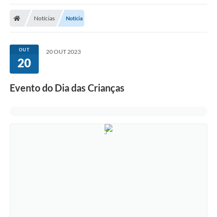
Protocolo
Notícias
Notícia
Licitações
Transparência
OUT
20 OUT 2023
Concursos
20
Legislação
Evento do Dia das Crianças
Previdência Complementar
Diário Oficial
Telefones Úteis
Feriados e Datas Comemorativas
Galeria de Fotos
Galeria de Vídeos
Ouvidoria