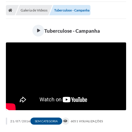
Protocolo
Galeria de Vídeos
Tuberculose - Campanha
Licitações
Transparência
Tuberculose - Campanha
Concursos
Legislação
Previdência Complementar
Diário Oficial
Telefones Úteis
Feriados e Datas Comemorativas
Galeria de Fotos
Galeria de Vídeos
21/07/2016
SEM CATEGORIA
6051 VISUALIZAÇÕES
Ouvidoria