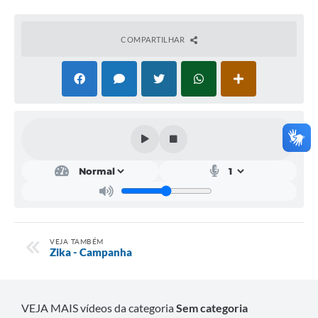
Emprega Mirandópolis
COMPARTILHAR
Terceiro Setor
Links
Serviços Online
SIC
Notícias
Contato
Perguntas Frequentes
Carta de Serviços
VEJA TAMBÉM
Zika - Campanha
Contratos
Cadastro de Artistas
VEJA MAIS vídeos da categoria
Sem categoria