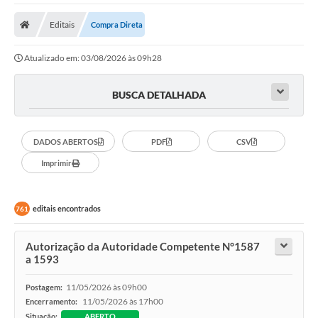
Protocolo
Editais
Compra Direta
Licitações
Atualizado em: 03/08/2026 às 09h28
Transparência
Concursos
BUSCA DETALHADA
Legislação
DADOS ABERTOS
PDF
CSV
Previdência Complementar
Imprimir
Diário Oficial
Telefones Úteis
editais encontrados
761
Feriados e Datas Comemorativas
Autorização da Autoridade Competente N°1587
Galeria de Fotos
a 1593
Galeria de Vídeos
11/05/2026 às 09h00
Postagem:
11/05/2026 às 17h00
Encerramento:
Ouvidoria
Situação:
ABERTO