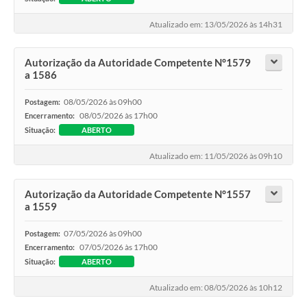
Emprega Mirandópolis
Atualizado em: 13/05/2026 às 14h31
Terceiro Setor
Autorização da Autoridade Competente N°1579
Links
a 1586
Serviços Online
08/05/2026 às 09h00
Postagem:
08/05/2026 às 17h00
Encerramento:
SIC
Situação:
ABERTO
Notícias
Atualizado em: 11/05/2026 às 09h10
Contato
Autorização da Autoridade Competente N°1557
Perguntas Frequentes
a 1559
Carta de Serviços
07/05/2026 às 09h00
Postagem:
07/05/2026 às 17h00
Encerramento:
Contratos
Situação:
ABERTO
Cadastro de Artistas
Atualizado em: 08/05/2026 às 10h12