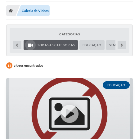
Protocolo
Galeria de Vídeos
Licitações
Transparência
CATEGORIAS
Concursos
TODAS AS CATEGORIAS
EDUCAÇÃO
SEM CATEGORIA
Legislação
Previdência Complementar
vídeos encontrados
13
Diário Oficial
EDUCAÇÃO
Telefones Úteis
Feriados e Datas Comemorativas
Galeria de Fotos
Galeria de Vídeos
Ouvidoria