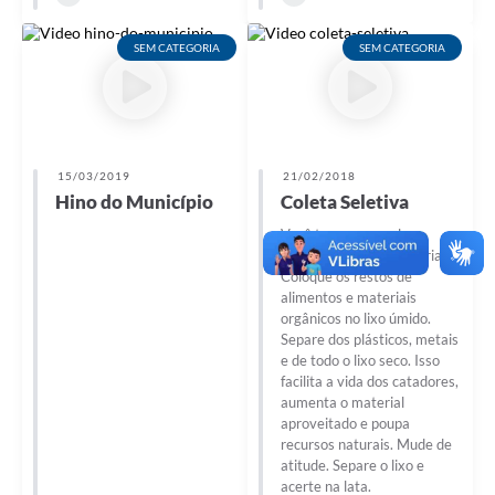
SEM CATEGORIA
SEM CATEGORIA
15/03/2019
21/02/2018
Hino do Município
Coleta Seletiva
Você tem um papel
importante nessa história:
Coloque os restos de
alimentos e materiais
orgânicos no lixo úmido.
Separe dos plásticos, metais
e de todo o lixo seco. Isso
facilita a vida dos catadores,
aumenta o material
aproveitado e poupa
recursos naturais. Mude de
atitude. Separe o lixo e
acerte na lata.