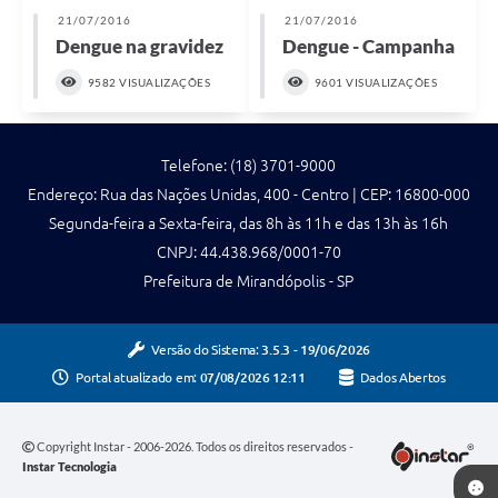
21/07/2016
21/07/2016
Dengue na gravidez
Dengue - Campanha
9582 VISUALIZAÇÕES
9601 VISUALIZAÇÕES
Telefone: (18) 3701-9000
Endereço: Rua das Nações Unidas, 400 - Centro | CEP: 16800-000
Segunda-feira a Sexta-feira, das 8h às 11h e das 13h às 16h
CNPJ: 44.438.968/0001-70
Prefeitura de Mirandópolis - SP
Versão do Sistema:
3.5.3 - 19/06/2026
Portal atualizado em:
07/08/2026 12:11
Dados Abertos
Copyright Instar - 2006-2026. Todos os direitos reservados -
Instar Tecnologia