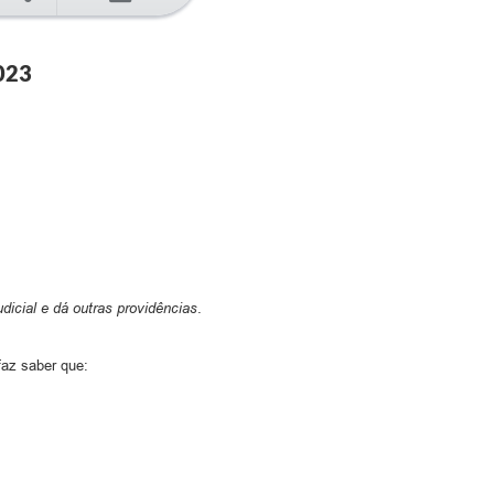
023
icial e dá outras providências
.
faz saber que: