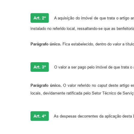
Art. 2º
A aquisição do imóvel de que trata o artigo a
instalado no referido local, ressaltando-se que as benfeito
Parágrafo único.
Fica estabelecido, dentro do valor a títu
Art. 3º
O valor a ser pago pelo imóvel de que trata o a
Parágrafo único.
O valor referido no
caput
deste artigo e
locais, devidamente ratificada pelo Setor Técnico de Serv
Art. 4º
As despesas decorrentes da aplicação desta L