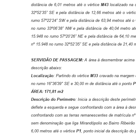
distância de 6,01 metros até o vértice
M43
localizado na 
32º52’35” SE e pela distância de 12,66 metros até o vérti
rumo 57º22’24” SW e pela distância de 63,94 metros até o 
no rumo 33º06’38” NW e pela distância de 40,04 metro at
15.948 no rumo 57º20’26” NE e pela distância de 64,10 met
nº 15.948 no rumo 32º52’35” SE e pela distância de 21,40 m
SERVIDÃO DE PASSAGEM:
A área à desmembrar acima d
descrição abaixo:
Localização
: Partindo do vértice
M33
cravado na margem d
no rumo 16°36'39" SE e 30,00 m de distância até o ponto
P
ÁREA: 171,81 m2
Descrição do Perímetro
: Inicia a descrição deste perímet
deflete a esquerda e segue confrontando com a área à desm
confrontando com as terras remanescentes de matrícula nº 
sem denominação que liga Mirandópolis ao Bairro Ribeirão 
6,00 metros até o vértice
P1
, ponto inicial da descrição do 