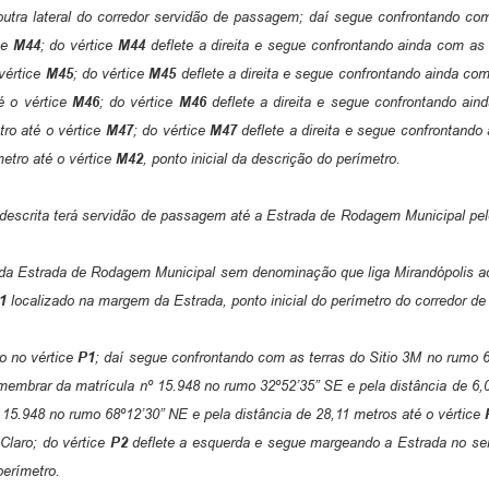
outra lateral do corredor servidão de passagem; daí segue confrontando co
ce
M44
; do vértice
M44
deflete a direita e segue confrontando ainda com as
vértice
M45
; do vértice
M45
deflete a direita e segue confrontando ainda co
é o vértice
M46
; do vértice
M46
deflete a direita e segue confrontando ain
ro até o vértice
M47
; do vértice
M47
deflete a direita e segue confrontando
etro até o vértice
M42
, ponto inicial da descrição do perímetro.
escrita terá servidão de passagem até a Estrada de Rodagem Municipal pel
a Estrada de Rodagem Municipal sem denominação que liga Mirandópolis ao B
1
localizado na margem da Estrada, ponto inicial do perímetro do corredor d
ro no vértice
P1
; daí segue confrontando com as terras do Sitio 3M no rumo 
embrar da matrícula nº 15.948 no rumo 32º52’35” SE e pela distância de 6,0
15.948 no rumo 68º12’30” NE e pela distância de 28,11 metros até o vértice
Claro; do vértice
P2
deflete a esquerda e segue margeando a Estrada no sen
perímetro.