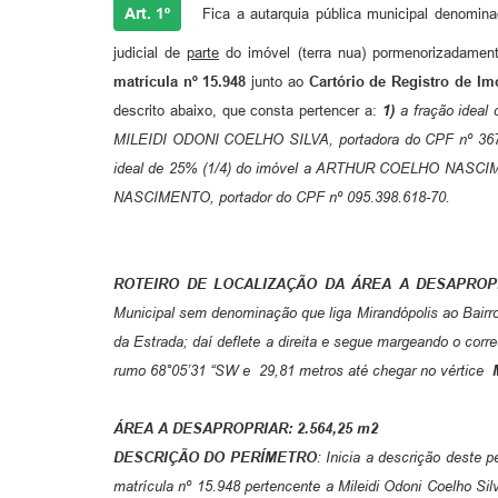
Art. 1º
Fica a autarquia pública municipal denomin
judicial de
parte
do imóvel (terra nua) pormenorizadament
matrícula nº 15.948
junto ao
Cartório de Registro de I
descrito abaixo, que consta pertencer a:
1)
a fração ideal
MILEIDI ODONI COELHO SILVA, portadora do CPF nº 367
ideal de 25% (1/4) do imóvel a ARTHUR COELHO NASCIME
NASCIMENTO, portador do CPF nº 095.398.618-70.
ROTEIRO DE LOCALIZAÇÃO DA ÁREA A DESAPRO
Municipal sem denominação que liga Mirandópolis ao Bairro
da Estrada; daí deflete a direita e segue margeando o cor
rumo 68°05’31 “SW e 29,81 metros até chegar no vértice
ÁREA A DESAPROPRIAR: 2.564,25 m2
DESCRIÇÃO DO PERÍMETRO
: Inicia a descrição deste 
matrícula nº 15.948 pertencente a Mileidi Odoni Coelho Si