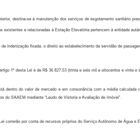
nterior, destina-se à manutenção dos serviços de esgotamento sanitário pres
rias existentes e relacionadas à Estação Elevatória pertencem à entidade autá
lo de indenização fixada, o direito ao estabelecimento da servidão de passage
rtigo 1º desta Lei é de R$ 36.827,53 (trinta e seis mil e oitocentos e vinte e 
stá dentro do valor de mercado e em consonância com a média calculada con
iços do SAAEM mediante “Laudo de Vistoria e Avaliação de Imóvel”.
ei correrão por conta de recursos próprios do Serviço Autônomo de Água e