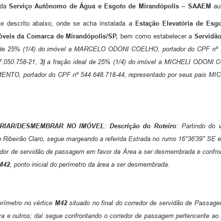
ada
Serviço Autônomo de Água e Esgoto de Mirandópolis – SAAEM
au
e descrito abaixo, onde se acha instalada a
Estação Elevatória de Esg
móveis da Comarca de Mirandópolis/SP,
bem como estabelecer a
Servidã
 de 25% (1/4) do imóvel a MARCELO ODONI COELHO, portador do CPF nº 
.050.758-21,
3)
a fração ideal de 25% (1/4) do imóvel a MICHELI ODONI 
NTO, portador do CPF nº 544.648.718-44, representado por seus pais M
PRIAR/DESMEMBRAR NO IMÓVEL
:
Descrição do Roteiro
: Partindo do 
 Ribeirão Claro, segue margeando a referida Estrada no rumo 16°36'39" SE e
redor de servidão de passagem em favor da Área a ser desmembrada e confro
M42
, ponto inicial do perímetro da área a ser desmembrada.
perímetro no vértice
M42
situado no final do corredor de servidão de Passag
lva e outros; daí segue confrontando o corredor de passagem pertencente ao