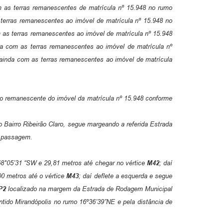
m as terras remanescentes de matrícula nº 15.948 no rumo
 terras remanescentes ao imóvel de matrícula nº 15.948 no
m as terras remanescentes ao imóvel de matrícula nº 15.948
da com as terras remanescentes ao imóvel de matrícula nº
 ainda com as terras remanescentes ao imóvel de matrícula
o remanescente do imóvel da matrícula nº 15.948 conforme
airro Ribeirão Claro, segue margeando a referida Estrada
e passagem.
68°05’31 “SW e 29,81 metros até chegar no vértice
M42
; daí
0 metros até o vértice
M43
; daí deflete a esquerda e segue
P2
localizado na margem da Estrada de Rodagem Municipal
tido Mirandópolis no rumo 16º36’39”NE e pela distância de