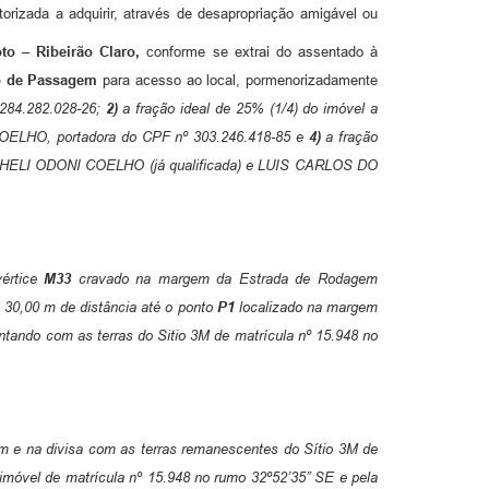
torizada a adquirir, através de desapropriação amigável ou
oto – Ribeirão Claro,
conforme se extrai do assentado à
o de Passagem
para acesso ao local, pormenorizadamente
284.282.028-26;
2)
a fração ideal de 25% (1/4) do imóvel a
COELHO, portadora do CPF nº 303.246.418-85 e
4)
a fração
ICHELI ODONI COELHO (já qualificada) e LUIS CARLOS DO
vértice
M33
cravado na margem da Estrada de Rodagem
 30,00 m de distância até o ponto
P1
localizado na margem
ntando com as terras do Sitio 3M de matrícula nº 15.948 no
em e na divisa com as terras remanescentes do Sítio 3M de
 imóvel de matrícula nº 15.948 no rumo 32º52’35” SE e pela