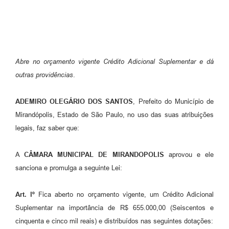
Emprega Mirandópolis
Terceiro Setor
Links
Abre no orçamento vigente Crédito Adicional Suplementar e dá
Serviços Online
outras providências
.
SIC
ADEMIRO OLEGÁRIO DOS SANTOS
, Prefeito do Município de
Notícias
Mirandópolis, Estado de São Paulo, no uso das suas atribuições
legais, faz saber que:
Contato
Perguntas Frequentes
A
CÂMARA MUNICIPAL DE MIRANDOPOLIS
aprovou e ele
sanciona e promulga a seguinte Lei:
Carta de Serviços
Contratos
Art. lº
Fica aberto no orçamento vigente, um Crédito Adicional
Suplementar na importância de R$ 655.000,00 (Seiscentos e
Cadastro de Artistas
cinquenta e cinco mil reais) e distribuídos nas seguintes dotações: