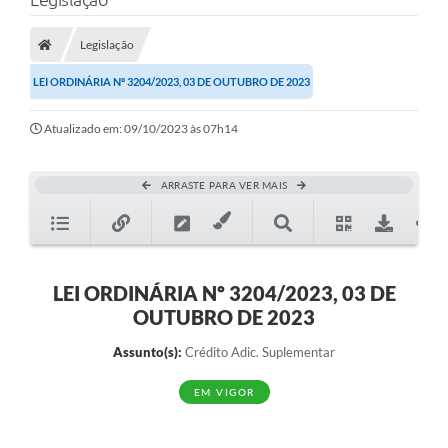
Protocolo
Licitações
Legislação
LEI ORDINÁRIA Nº 3204/2023, 03 DE OUTUBRO DE 2023
Transparência
Concursos
Atualizado em: 09/10/2023 às 07h14
Legislação
ARRASTE PARA VER MAIS
Previdência Complementar
Diário Oficial
Telefones Úteis
LEI ORDINÁRIA Nº 3204/2023, 03 DE
OUTUBRO DE 2023
Feriados e Datas Comemorativas
Assunto(s):
Crédito Adic. Suplementar
Galeria de Fotos
EM VIGOR
Galeria de Vídeos
Ouvidoria