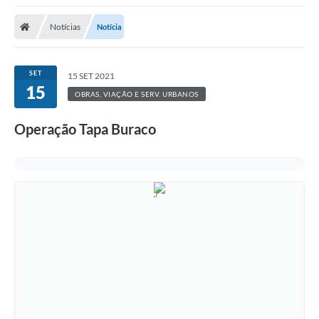
Protocolo
Notícias
Notícia
Licitações
Transparência
SET
15 SET 2021
Concursos
15
OBRAS, VIAÇÃO E SERV. URBANOS
Legislação
Operação Tapa Buraco
Previdência Complementar
Diário Oficial
Telefones Úteis
Feriados e Datas Comemorativas
Galeria de Fotos
Galeria de Vídeos
Ouvidoria