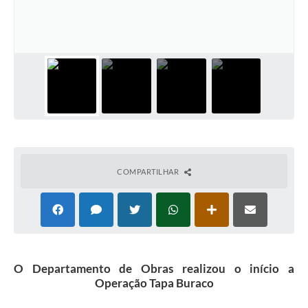
Emprega Mirandópolis
Terceiro Setor
Links
Serviços Online
SIC
Notícias
COMPARTILHAR
Contato
Perguntas Frequentes
Carta de Serviços
Contratos
O Departamento de Obras realizou o início a
Operação Tapa Buraco
Cadastro de Artistas