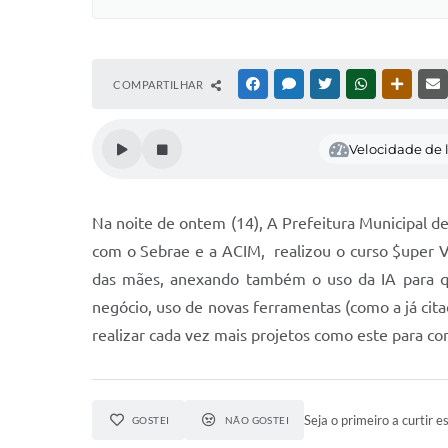
COMPARTILHAR
FACEBOOK
MESSENGER
TWITTER
WHATSAPP
OUTRAS
Velocidade de l
Na noite de ontem (14), A Prefeitura Municipal d
com o Sebrae e a ACIM, realizou o curso $uper Ve
das mães, anexando também o uso da IA para qu
negócio, uso de novas ferramentas (como a já ci
realizar cada vez mais projetos como este para co
Seja o primeiro a curtir es
GOSTEI
NÃO GOSTEI