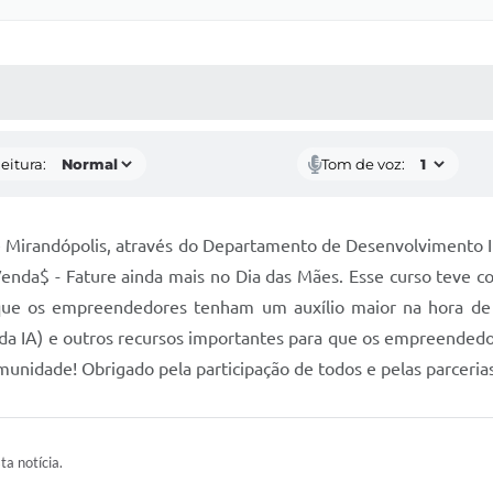
 MÍDIAS
RECEBA NOTÍCIAS
eitura:
Tom de voz:
e Mirandópolis, através do Departamento de Desenvolvimento I
nda$ - Fature ainda mais no Dia das Mães. Esse curso teve co
e os empreendedores tenham um auxílio maior na hora de s
tada IA) e outros recursos importantes para que os empreend
munidade! Obrigado pela participação de todos e pelas parceria
ta notícia.