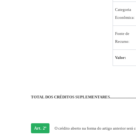
Categoria
Econômica:
Fonte de
Recurso:
Valor:
TOTAL DOS CRÉDITOS SUPLEMENTARES.................................
Art. 2º
O crédito aberto na forma do artigo anterior será