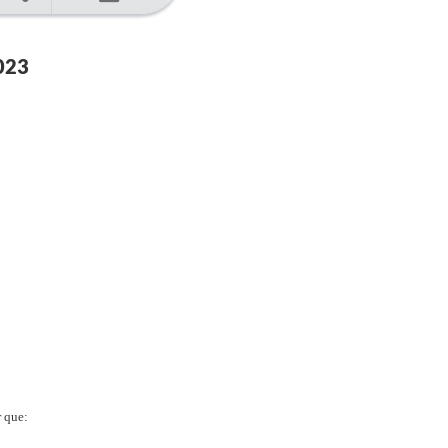
023
r que: