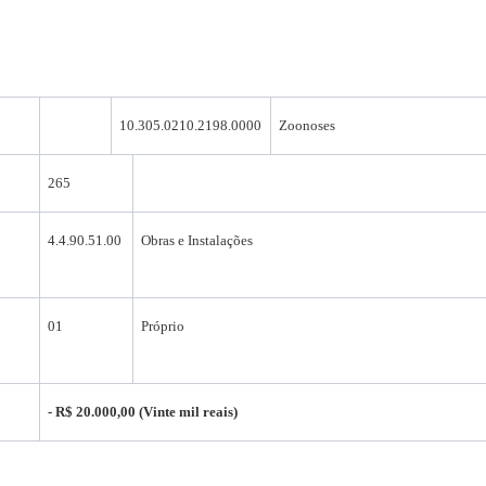
10.305.0210.2198.0000
Zoonoses
265
4.4.90.51.00
Obras e Instalações
01
Próprio
- R$ 20.000,00 (Vinte mil reais)