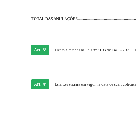
TOTAL DAS ANULAÇÕES.............................................................
Art. 3º
Ficam alteradas as Leis nº 3103 de 14/12/2021 – 
Art. 4º
Esta Lei entrará em vigor na data de sua publicaç