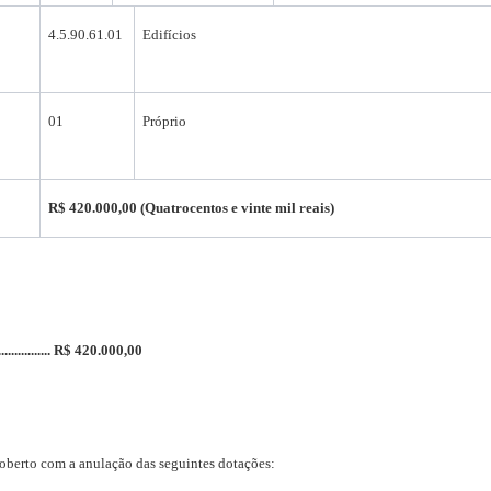
4.5.90.61.01
Edifícios
01
Próprio
R$ 420.000,00 (Quatrocentos e vinte mil reais)
........... R$ 420.000,00
 coberto com a anulação das seguintes dotações: