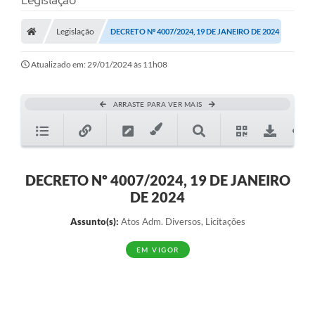
Protocolo
Licitações
Legislação
DECRETO Nº 4007/2024, 19 DE JANEIRO DE 2024
Transparência
Atualizado em: 29/01/2024 às 11h08
Concursos
ARRASTE PARA VER MAIS
Legislação
Previdência Complementar
Diário Oficial
DECRETO Nº 4007/2024, 19 DE JANEIRO
DE 2024
Telefones Úteis
Assunto(s):
Atos Adm. Diversos, Licitações
Feriados e Datas Comemorativas
EM VIGOR
Galeria de Fotos
Galeria de Vídeos
Ouvidoria