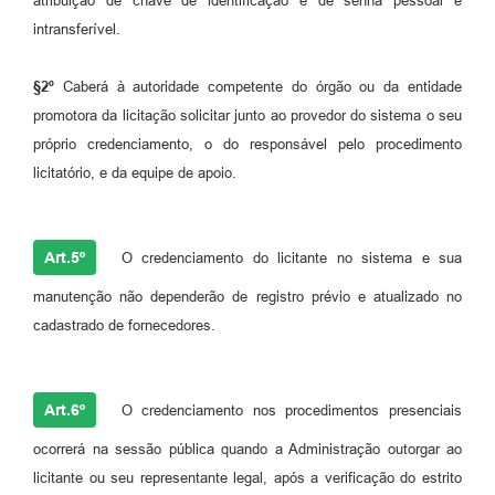
atribuição de chave de identificação e de senha pessoal e
intransferível.
§2º
Caberá à autoridade competente do órgão ou da entidade
promotora da licitação solicitar junto ao provedor do sistema o seu
próprio credenciamento, o do responsável pelo procedimento
licitatório, e da equipe de apoio.
Art.5º
O credenciamento do licitante no sistema e sua
manutenção não dependerão de registro prévio e atualizado no
cadastrado de fornecedores.
Art.6º
O credenciamento nos procedimentos presenciais
ocorrerá na sessão pública quando a Administração outorgar ao
licitante ou seu representante legal, após a verificação do estrito