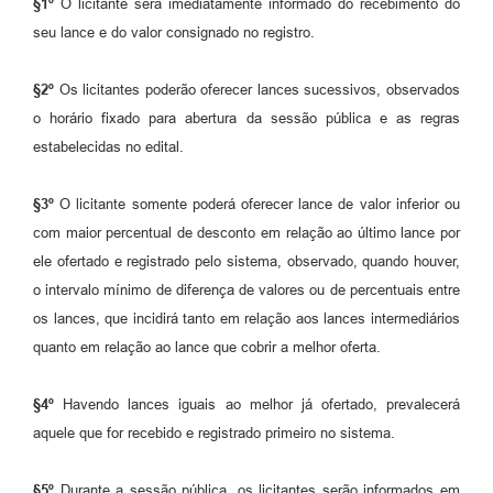
§1º
O licitante será imediatamente informado do recebimento do
seu lance e do valor consignado no registro.
§2º
Os licitantes poderão oferecer lances sucessivos, observados
o horário fixado para abertura da sessão pública e as regras
estabelecidas no edital.
§3º
O licitante somente poderá oferecer lance de valor inferior ou
com maior percentual de desconto em relação ao último lance por
ele ofertado e registrado pelo sistema, observado, quando houver,
o intervalo mínimo de diferença de valores ou de percentuais entre
os lances, que incidirá tanto em relação aos lances intermediários
quanto em relação ao lance que cobrir a melhor oferta.
§4º
Havendo lances iguais ao melhor já ofertado, prevalecerá
aquele que for recebido e registrado primeiro no sistema.
§5º
Durante a sessão pública, os licitantes serão informados em