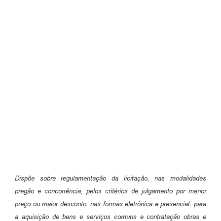
Emprega Mirandópolis
Terceiro Setor
Links
Serviços Online
SIC
Notícias
Contato
Perguntas Frequentes
Carta de Serviços
Dispõe sobre regulamentação da licitação, nas modalidades
Contratos
pregão e concorrência, pelos critérios de julgamento por menor
preço ou maior desconto, nas formas eletrônica e presencial, para
Cadastro de Artistas
a aquisição de bens e serviços comuns e contratação obras e