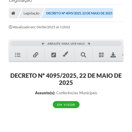
Protocolo
Licitações
Legislação
DECRETO Nº 4095/2025, 22 DE MAIO DE 2025
Transparência
Atualizado em: 04/06/2025 às 11h02
Concursos
ARRASTE PARA VER MAIS
Legislação
Previdência Complementar
Diário Oficial
DECRETO Nº 4095/2025, 22 DE MAIO DE
2025
Telefones Úteis
Assunto(s):
Conferências Municipais
Feriados e Datas Comemorativas
EM VIGOR
Galeria de Fotos
Galeria de Vídeos
Ouvidoria