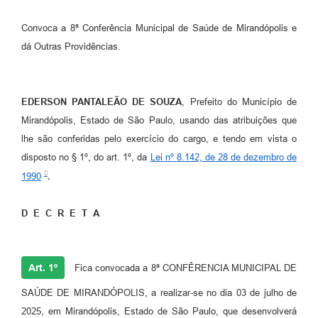
Emprega Mirandópolis
Convoca a 8ª Conferência Municipal de Saúde de Mirandópolis e
Terceiro Setor
dá Outras Providências.
Links
Serviços Online
EDERSON PANTALEÃO DE SOUZA
, Prefeito do Município de
Mirandópolis, Estado de São Paulo, usando das atribuições que
SIC
lhe são conferidas pelo exercício do cargo, e tendo em vista o
Notícias
disposto no § 1º, do art. 1º, da
Lei nº 8.142, de 28 de dezembro de
1990
,
Contato
Perguntas Frequentes
D E C R E T A
Carta de Serviços
Art. 1º
Fica convocada a 8ª CONFÊRENCIA MUNICIPAL DE
Contratos
SAÚDE DE MIRANDÓPOLIS, a realizar-se no dia 03 de julho de
Cadastro de Artistas
2025, em Mirandópolis, Estado de São Paulo, que desenvolverá