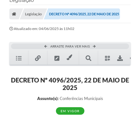
Protocolo
Licitações
Legislação
DECRETO Nº 4096/2025, 22 DE MAIO DE 2025
Transparência
Atualizado em: 04/06/2025 às 11h02
Concursos
ARRASTE PARA VER MAIS
Legislação
Previdência Complementar
Diário Oficial
DECRETO Nº 4096/2025, 22 DE MAIO DE
2025
Telefones Úteis
Assunto(s):
Conferências Municipais
Feriados e Datas Comemorativas
EM VIGOR
Galeria de Fotos
Galeria de Vídeos
Ouvidoria