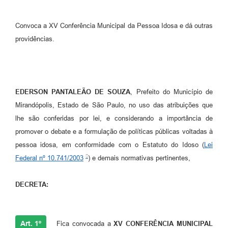
Emprega Mirandópolis
Convoca a XV Conferência Municipal da Pessoa Idosa e dá outras
Terceiro Setor
providências.
Links
Serviços Online
EDERSON PANTALEÃO DE SOUZA
, Prefeito do Município de
SIC
Mirandópolis, Estado de São Paulo, no uso das atribuições que
Notícias
lhe são conferidas por lei, e considerando a importância de
promover o debate e a formulação de políticas públicas voltadas à
Contato
pessoa idosa, em conformidade com o Estatuto do Idoso (
Lei
Perguntas Frequentes
Federal nº 10.741/2003
) e demais normativas pertinentes,
Carta de Serviços
DECRETA:
Contratos
Cadastro de Artistas
Art. 1º
Fica convocada a
XV CONFERÊNCIA MUNICIPAL