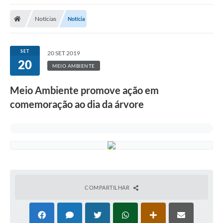
Protocolo
Notícias
Notícia
Licitações
Transparência
SET
20 SET 2019
Concursos
20
MEIO AMBIENTE
Legislação
Meio Ambiente promove ação em
Previdência Complementar
comemoração ao dia da árvore
Diário Oficial
Telefones Úteis
Feriados e Datas Comemorativas
Galeria de Fotos
COMPARTILHAR
Galeria de Vídeos
Ouvidoria