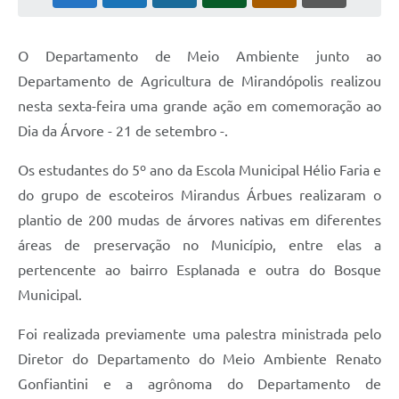
Emprega Mirandópolis
O Departamento de Meio Ambiente junto ao
Terceiro Setor
Departamento de Agricultura de Mirandópolis realizou
Links
nesta sexta-feira uma grande ação em comemoração ao
Serviços Online
Dia da Árvore - 21 de setembro -.
SIC
Os estudantes do 5º ano da Escola Municipal Hélio Faria e
do grupo de escoteiros Mirandus Árbues realizaram o
Notícias
plantio de 200 mudas de árvores nativas em diferentes
Contato
áreas de preservação no Município, entre elas a
Perguntas Frequentes
pertencente ao bairro Esplanada e outra do Bosque
Municipal.
Carta de Serviços
Foi realizada previamente uma palestra ministrada pelo
Contratos
Diretor do Departamento do Meio Ambiente Renato
Cadastro de Artistas
Gonfiantini e a agrônoma do Departamento de