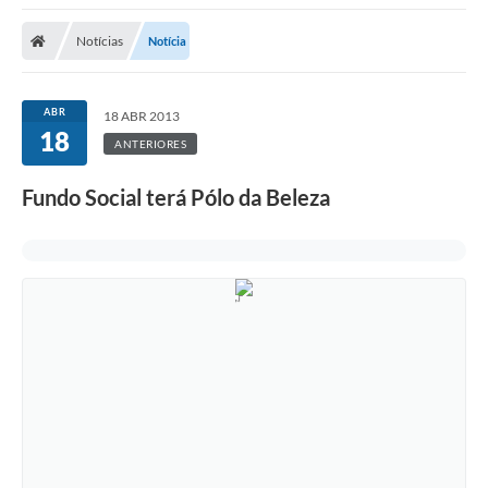
Protocolo
Notícias
Notícia
Licitações
Transparência
ABR
18 ABR 2013
Concursos
18
ANTERIORES
Legislação
Fundo Social terá Pólo da Beleza
Previdência Complementar
Diário Oficial
Telefones Úteis
Feriados e Datas Comemorativas
Galeria de Fotos
Galeria de Vídeos
Ouvidoria