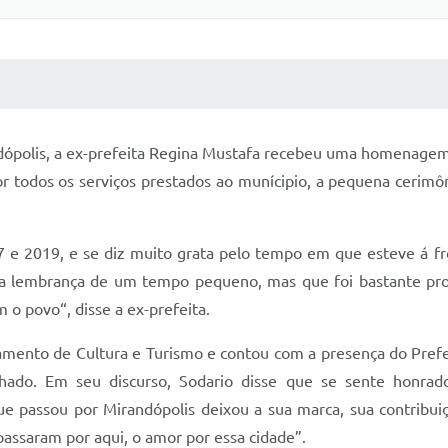
 MÍDIAS
RECEBA NOTÍCIAS
dópolis, a ex-prefeita Regina Mustafa recebeu uma homenagem 
or todos os serviços prestados ao munícipio, a pequena cerimô
7 e 2019, e se diz muito grata pelo tempo em que esteve á fr
 a lembrança de um tempo pequeno, mas que foi bastante prof
o povo“, disse a ex-prefeita.
amento de Cultura e Turismo e contou com a presença do Prefe
hado. Em seu discurso, Sodario disse que se sente honr
assou por Mirandópolis deixou a sua marca, sua contribuição
ssaram por aqui, o amor por essa cidade”.