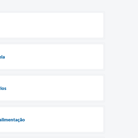
ela
rios
-alimentação