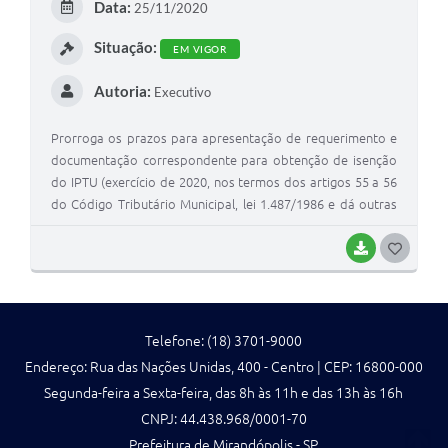
Data:
25/11/2020
I
Situação:
EM VIGOR
Autoria:
Executivo
Prorroga os prazos para apresentação de requerimento e
documentação correspondente para obtenção de isenção
do IPTU (exercício de 2020, nos termos dos artigos 55 a 56
do Código Tributário Municipal, lei 1.487/1986 e dá outras
providências.
BAIXAR
G
O
S
Telefone: (18) 3701-9000
T
Endereço: Rua das Nações Unidas, 400 - Centro | CEP: 16800-000
E
Segunda-feira a Sexta-feira, das 8h às 11h e das 13h às 16h
I
CNPJ: 44.438.968/0001-70
Prefeitura de Mirandópolis - SP