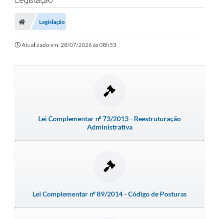
Protocolo
Licitações
Legislação
Transparência
Atualizado em: 28/07/2026 às 08h53
Concursos
Legislação
Previdência Complementar
Diário Oficial
Lei Complementar nº 73/2013 - Reestruturação
Administrativa
Telefones Úteis
Feriados e Datas Comemorativas
Galeria de Fotos
Lei Complementar nº 89/2014 - Código de Posturas
Galeria de Vídeos
Ouvidoria