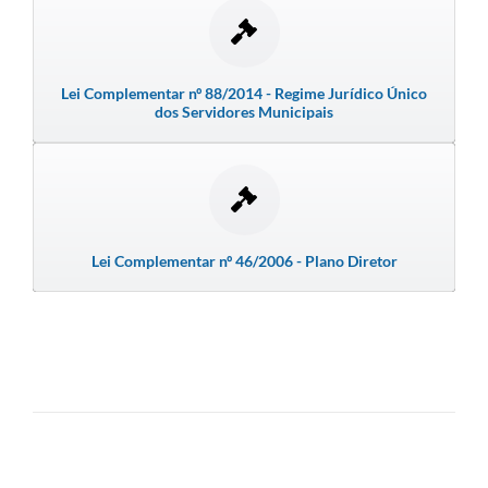
Emprega Mirandópolis
Terceiro Setor
Lei Complementar nº 88/2014 - Regime Jurídico Único
dos Servidores Municipais
Links
Serviços Online
SIC
Notícias
Lei Complementar nº 46/2006 - Plano Diretor
Contato
Perguntas Frequentes
Carta de Serviços
Contratos
Cadastro de Artistas