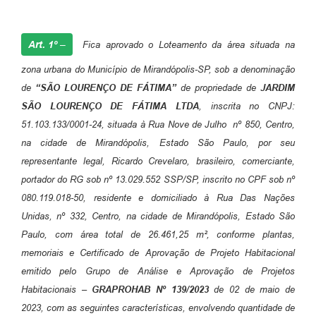
Art. 1º –
Fica aprovado o Loteamento da área situada na
zona urbana do Município de Mirandópolis-SP, sob a denominação
de
“SÃO LOURENÇO DE FÁTIMA”
de propriedade de
JARDIM
SÃO LOURENÇO DE FÁTIMA LTDA
, inscrita no CNPJ:
51.103.133/0001-24, situada à Rua Nove de Julho nº 850, Centro,
na cidade de Mirandópolis, Estado São Paulo, por seu
representante legal, Ricardo Crevelaro, brasileiro, comerciante,
portador do RG sob nº 13.029.552 SSP/SP, inscrito no CPF sob nº
080.119.018-50, residente e domiciliado à Rua Das Nações
Unidas, nº 332, Centro, na cidade de Mirandópolis, Estado São
Paulo, com área total de 26.461,25 m², conforme plantas,
memoriais e Certificado de Aprovação de Projeto Habitacional
emitido pelo Grupo de Análise e Aprovação de Projetos
Habitacionais –
GRAPROHAB Nº 139/2023
de 02 de maio de
2023, com as seguintes características, envolvendo quantidade de