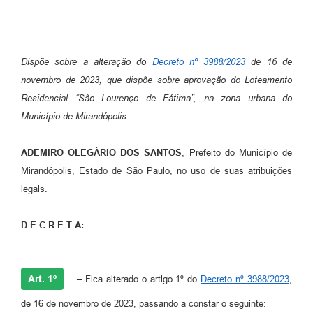
Emprega Mirandópolis
Terceiro Setor
Dispõe sobre a alteração do
Decreto nº 3988/2023
de 16 de
Links
novembro de 2023, que dispõe sobre aprovação do Loteamento
Residencial “São Lourenço de Fátima”, na zona urbana do
Serviços Online
Município de Mirandópolis.
SIC
ADEMIRO OLEGÁRIO DOS SANTOS
, Prefeito do Município de
Notícias
Mirandópolis, Estado de São Paulo, no uso de suas atribuições
Contato
legais.
Perguntas Frequentes
D E C R E T A:
Carta de Serviços
Contratos
Art. 1º
–
Fica alterado o artigo 1º do
Decreto nº 3988/2023
,
Cadastro de Artistas
de 16 de novembro de 2023, passando a constar o seguinte: