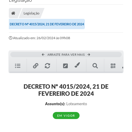
Protocolo
Licitações
Legislação
DECRETO Nº 4015/2024, 21 DE FEVEREIRO DE 2024
Transparência
Concursos
Atualizado em: 26/02/2024 às 09h08
Legislação
ARRASTE PARA VER MAIS
Previdência Complementar
Diário Oficial
Telefones Úteis
DECRETO Nº 4015/2024, 21 DE
FEVEREIRO DE 2024
Feriados e Datas Comemorativas
Assunto(s):
Loteamento
Galeria de Fotos
EM VIGOR
Galeria de Vídeos
Ouvidoria