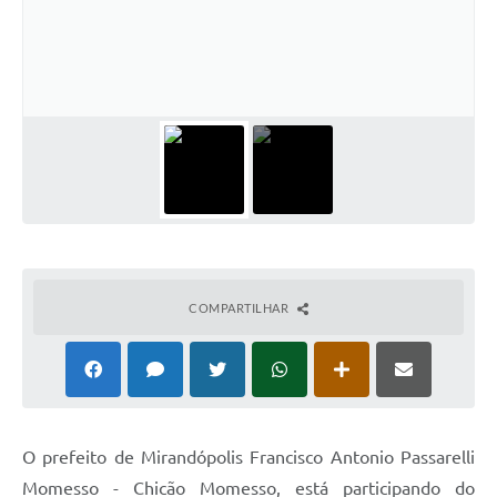
Emprega Mirandópolis
Terceiro Setor
Links
Serviços Online
SIC
Notícias
Contato
COMPARTILHAR
Perguntas Frequentes
Carta de Serviços
Contratos
O prefeito de Mirandópolis Francisco Antonio Passarelli
Cadastro de Artistas
Momesso - Chicão Momesso, está participando do