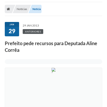
Protocolo
Notícias
Notícia
Licitações
Transparência
JAN
29 JAN 2013
Concursos
29
ANTERIORES
Legislação
Prefeito pede recursos para Deputada Aline
Previdência Complementar
Corrêa
Diário Oficial
Telefones Úteis
Feriados e Datas Comemorativas
Galeria de Fotos
Galeria de Vídeos
Ouvidoria