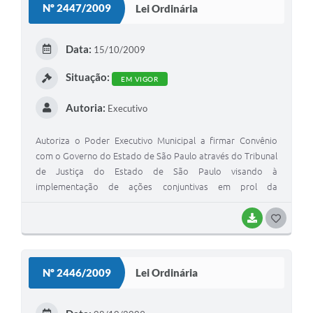
Nº 2447/2009
Lei Ordinária
T
E
Data:
15/10/2009
I
Situação:
EM VIGOR
Autoria:
Executivo
Autoriza o Poder Executivo Municipal a firmar Convênio
com o Governo do Estado de São Paulo através do Tribunal
de Justiça do Estado de São Paulo visando à
implementação de ações conjuntivas em prol da
transferência do Juizado Especial Cível e Criminal, Setor de
Conciliação, Assistentes Sociais e Psicólogas que ocupam
BAIXAR
G
atualmente o prédio do fórum, com a locação de um imóvel
O
até que seja construído um novo prédio, haja vista a
S
precariedade de espaço físico que apresenta o atualmente
Nº 2446/2009
Lei Ordinária
ocupado.
T
E