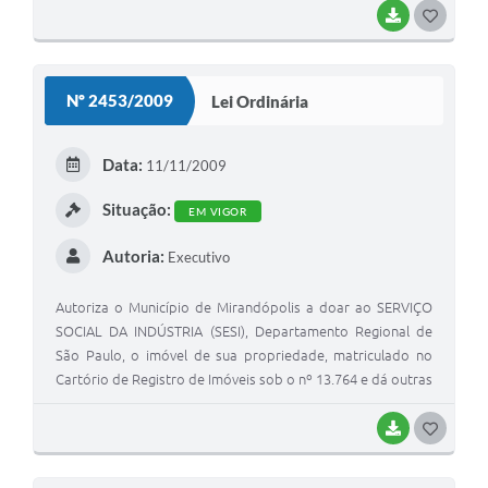
BAIXAR
G
O
S
Nº 2453/2009
Lei Ordinária
T
E
Data:
11/11/2009
I
Situação:
EM VIGOR
Autoria:
Executivo
Autoriza o Município de Mirandópolis a doar ao SERVIÇO
SOCIAL DA INDÚSTRIA (SESI), Departamento Regional de
São Paulo, o imóvel de sua propriedade, matriculado no
Cartório de Registro de Imóveis sob o nº 13.764 e dá outras
providências.
BAIXAR
G
O