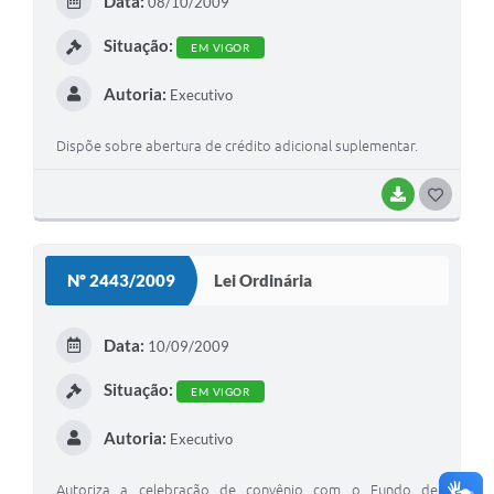
Data:
08/10/2009
I
Situação:
EM VIGOR
Autoria:
Executivo
Dispõe sobre abertura de crédito adicional suplementar.
BAIXAR
G
O
S
Nº 2443/2009
Lei Ordinária
T
E
Data:
10/09/2009
I
Situação:
EM VIGOR
Autoria:
Executivo
Autoriza a celebração de convênio com o Fundo de