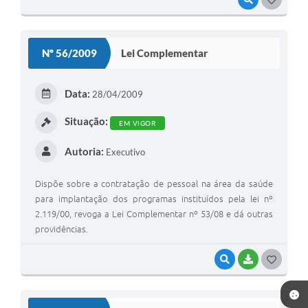
O
S
Nº 56/2009
Lei Complementar
T
E
Data:
28/04/2009
I
Situação:
EM VIGOR
Autoria:
Executivo
Dispõe sobre a contratação de pessoal na área da saúde
para implantação dos programas instituídos pela lei nº
2.119/00, revoga a Lei Complementar nº 53/08 e dá outras
providências.
VISUALIZAR
BAIXAR
G
O
S