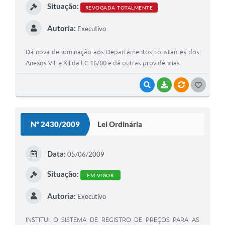
Situação:
REVOGADA TOTALMENTE
Autoria:
Executivo
Dá nova denominação aos Departamentos constantes dos
Anexos VIII e XII da LC 16/00 e dá outras providências.
VISUALIZAR
BAIXAR
VÍNCULOS
G
O
S
Nº 2430/2009
Lei Ordinária
T
E
Data:
05/06/2009
I
Situação:
EM VIGOR
Autoria:
Executivo
INSTITUI O SISTEMA DE REGISTRO DE PREÇOS PARA AS