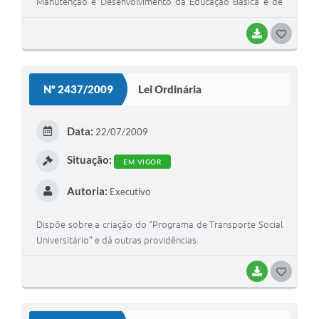
Manutenção e Desenvolvimento da Educação Básica e de
Valorização dos Profissionais da Educação-Conselho do
FUNDEB.
BAIXAR
G
O
S
Nº 2437/2009
Lei Ordinária
T
E
Data:
22/07/2009
I
Situação:
EM VIGOR
Autoria:
Executivo
Dispõe sobre a criação do “Programa de Transporte Social
Universitário” e dá outras providências.
BAIXAR
G
O
S