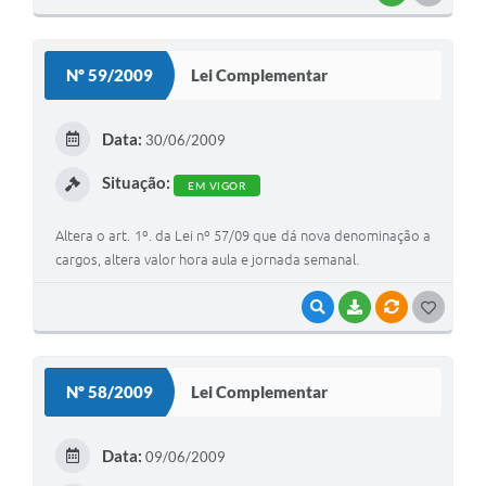
O
S
Nº 59/2009
Lei Complementar
T
E
Data:
30/06/2009
I
Situação:
EM VIGOR
Altera o art. 1º. da Lei nº 57/09 que dá nova denominação a
cargos, altera valor hora aula e jornada semanal.
VISUALIZAR
BAIXAR
VÍNCULOS
G
O
S
Nº 58/2009
Lei Complementar
T
E
Data:
09/06/2009
I