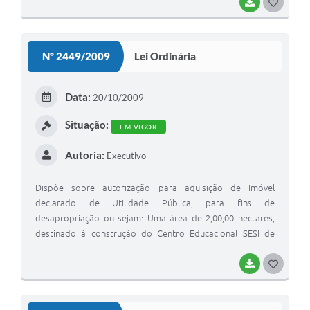
BAIXAR
G
O
S
Nº 2449/2009
Lei Ordinária
T
E
Data:
20/10/2009
I
Situação:
EM VIGOR
Autoria:
Executivo
Dispõe sobre autorização para aquisição de Imóvel
declarado de Utilidade Pública, para fins de
desapropriação ou sejam: Uma área de 2,00,00 hectares,
destinado à construção do Centro Educacional SESI de
Mirandópolis,cujo imóvel consta pertencer a Edson Hideo
Hata e outros.
BAIXAR
G
O
S