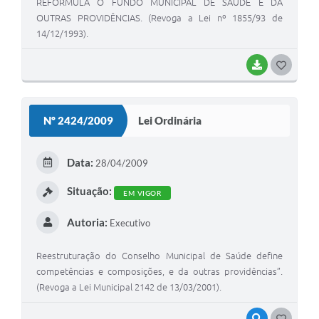
REFORMULA O FUNDO MUNICIPAL DE SAÚDE E DÁ
OUTRAS PROVIDÊNCIAS. (Revoga a Lei nº 1855/93 de
14/12/1993).
BAIXAR
G
O
S
Nº 2424/2009
Lei Ordinária
T
E
Data:
28/04/2009
I
Situação:
EM VIGOR
Autoria:
Executivo
Reestruturação do Conselho Municipal de Saúde define
competências e composições, e da outras providências”.
(Revoga a Lei Municipal 2142 de 13/03/2001).
VISUALIZAR
G