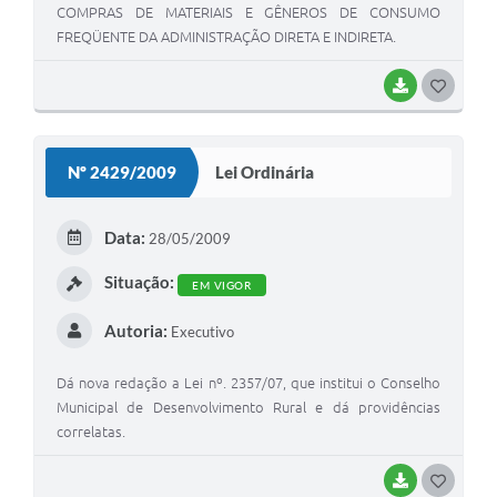
COMPRAS DE MATERIAIS E GÊNEROS DE CONSUMO
FREQÜENTE DA ADMINISTRAÇÃO DIRETA E INDIRETA.
BAIXAR
G
O
S
Nº 2429/2009
Lei Ordinária
T
E
Data:
28/05/2009
I
Situação:
EM VIGOR
Autoria:
Executivo
Dá nova redação a Lei nº. 2357/07, que institui o Conselho
Municipal de Desenvolvimento Rural e dá providências
correlatas.
BAIXAR
G