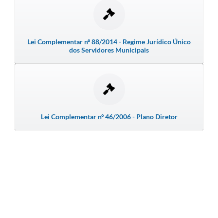
Emprega Mirandópolis
Terceiro Setor
Lei Complementar nº 88/2014 - Regime Jurídico Único
dos Servidores Municipais
Links
Serviços Online
SIC
Notícias
Lei Complementar nº 46/2006 - Plano Diretor
Contato
Perguntas Frequentes
Carta de Serviços
Contratos
Cadastro de Artistas