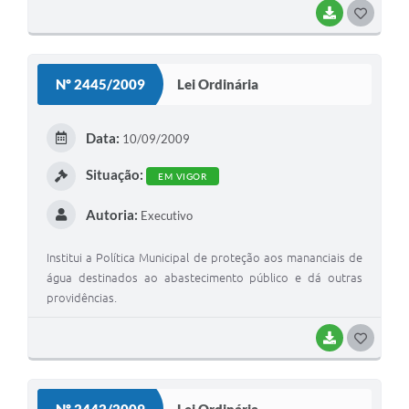
BAIXAR
G
O
S
Nº 2445/2009
Lei Ordinária
T
E
Data:
10/09/2009
I
Situação:
EM VIGOR
Autoria:
Executivo
Institui a Política Municipal de proteção aos mananciais de
água destinados ao abastecimento público e dá outras
providências.
BAIXAR
G
O
S
Nº 2442/2009