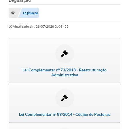
Protocolo
Licitações
Legislação
Transparência
Atualizado em: 28/07/2026 às 08h53
Concursos
Legislação
Previdência Complementar
Diário Oficial
Lei Complementar nº 73/2013 - Reestruturação
Administrativa
Telefones Úteis
Feriados e Datas Comemorativas
Galeria de Fotos
Lei Complementar nº 89/2014 - Código de Posturas
Galeria de Vídeos
Ouvidoria